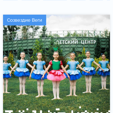
Созвездие Веги