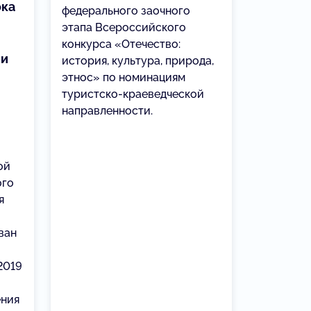
ока
федерального заочного
этапа Всероссийского
конкурса «Отечество:
ли
история, культура, природа,
этнос» по номинациям
туристско-краеведческой
направленности.
ой
ого
я
ван
2019
ния