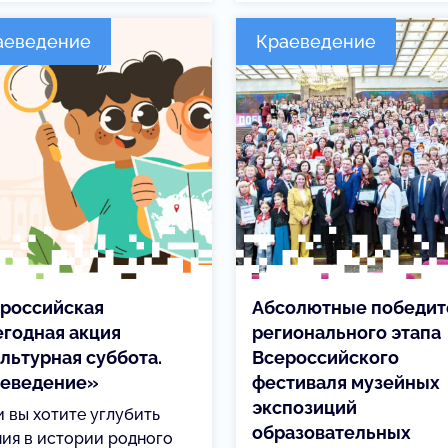
аеведение
Краеведение
российская
Абсолютные победит
годная акция
регионального этапа
льтурная суббота.
Всероссийского
еведение»
фестиваля музейных
экспозиций
и вы хотите углубить
образовательных
ния в истории родного