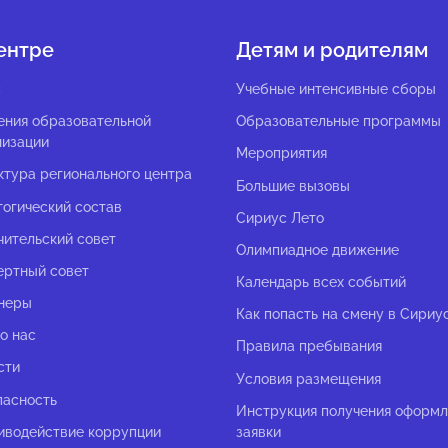
ентре
Детям и родителям
с
Учебные интенсивные сборы
ения образовательной
Образовательные программы
низации
Мероприятия
ктура регионального центра
Большие вызовы
гогический состав
Сириус Лето
чительский совет
Олимпиадное движение
ертный совет
Календарь всех событий
неры
Как попасть на смену в Сириу
о нас
Правила пребывания
сти
Условия размещения
пасность
Инструкция получения оформ
иводействие коррупции
заявки