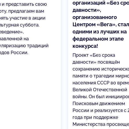
организаций «Без ср
я и представить свою
давности»,
оту, предлагаем вам
организованного
нять участие в акции
Центром «Вега», ста
льтурная суббота.
одними из лучших на
еведение»,
федеральном этапе
равленной на
уляризацию традиций
конкурса!
одов России.
Проект «Без срока
давности» посвящён
сохранению историческ
памяти о трагедии мирн
населения СССР во врем
Великой Отечественной
войны. Он был иницииро
Поисковым движением
России и реализуется с 
года при поддержке
Министерства просвеще