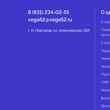
8 (831) 234-02-55
О ц
vega52@vega52.ru
О на
Свед
г .Н. Новгород, ул. Алексеевская, 22А
орга
Стру
Педа
Попе
Эксп
Парт
СМИ 
Ново
Безо
Прот