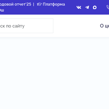
одовой отчет'25
|
Платформа
Ош
О ц