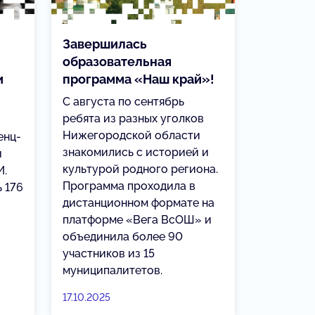
Завершилась
образовательная
и
программа «Наш край»!
С августа по сентябрь
ребята из разных уголков
Нижегородской области
енц-
знакомились с историей и
й
культурой родного региона.
И.
Программа проходила в
 176
дистанционном формате на
платформе «Вега ВсОШ» и
объединила более 90
участников из 15
муниципалитетов.
17.10.2025