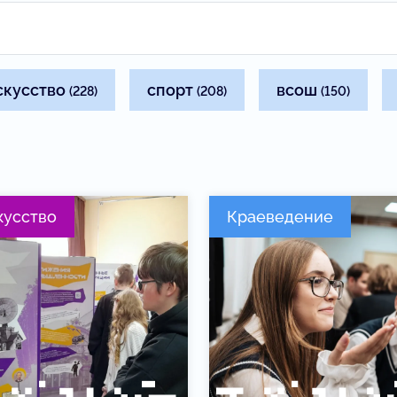
скусство
спорт
всош
(228)
(208)
(150)
кусство
Краеведение