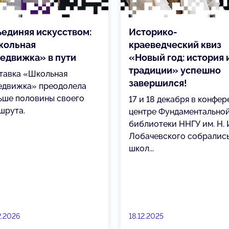
единяя искусством:
Историко-
кольная
краеведческий квиз
едвижка» в пути
«Новый год: история 
традиции» успешно
тавка «Школьная
завершился!
едвижка» преодолела
ьше половины своего
17 и 18 декабря в конфер
шрута.
центре Фундаментально
библиотеки ННГУ им. Н. 
Лобачевского собрались
школ...
2.2026
18.12.2025