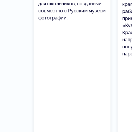
для школьников, созданный
кра
совместно с Русским музеем
раб
фотографии.
при
«Ку
Кра
нап
поп
нар