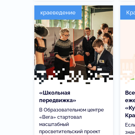
краеведение
Кр
«Школьная
Все
передвижка»
еже
«Ку
В Образовательном центре
Кра
«Вега» стартовал
масштабный
Есл
просветительский проект
зна