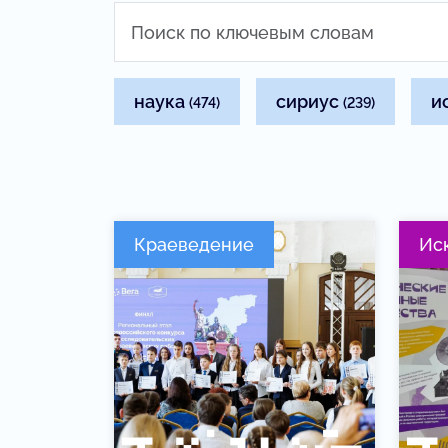
наука
сириус
и
(474)
(239)
Краеведение
Ис