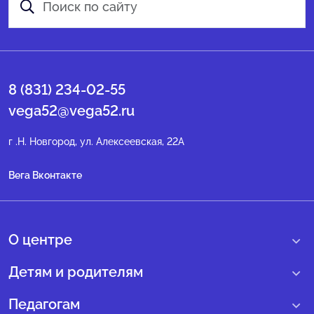
8 (831) 234-02-55
vega52@vega52.ru
г .Н. Новгород, ул. Алексеевская, 22А
Вега Вконтакте
О центре
О нас
Детям и родителям
Сведения образовательной организации
Учебные интенсивные сборы
Педагогам
Структура регионального центра