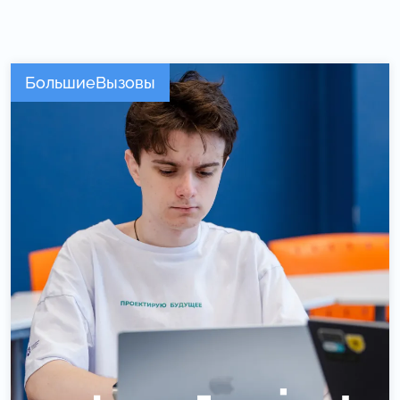
БольшиеВызовы