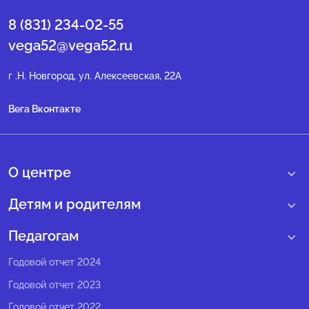
8 (831) 234-02-55
vega52@vega52.ru
г .Н. Новгород, ул. Алексеевская, 22А
Вега Вконтакте
О центре
О нас
Детям и родителям
Сведения образовательной организации
Учебные интенсивные сборы
Педагогам
Структура регионального центра
Образовательные программы
Программы Веги
Годовой отчет 2024
Педагогический состав
Мероприятия
Программы Сириус
Годовой отчет 2023
Попечительский совет
Большие вызовы
Методические рекомендации
Годовой отчет 2022