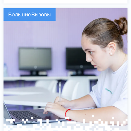
БольшиеВызовы