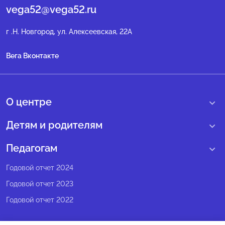
vega52@vega52.ru
г .Н. Новгород, ул. Алексеевская, 22А
Вега Вконтакте
О центре
О нас
Детям и родителям
Сведения образовательной организации
Учебные интенсивные сборы
Педагогам
Структура регионального центра
Образовательные программы
Программы Веги
Годовой отчет 2024
Педагогический состав
Мероприятия
Программы Сириус
Годовой отчет 2023
Попечительский совет
Большие вызовы
Методические рекомендации
Годовой отчет 2022
Экспертный совет
Сириус Лето
Партнеры