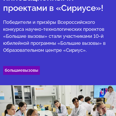
проектами в «Сириусе»!
Победители и призёры Всероссийского
конкурса научно-технологических проектов
«Большие вызовы» стали участниками 10-й
юбилейной программы «Большие вызовы» в
Образовательном центре «Сириус».
большиевызовы