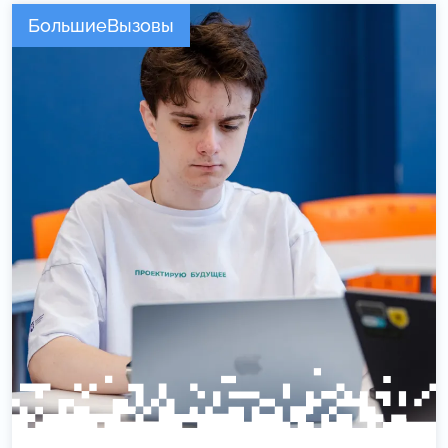
БольшиеВызовы