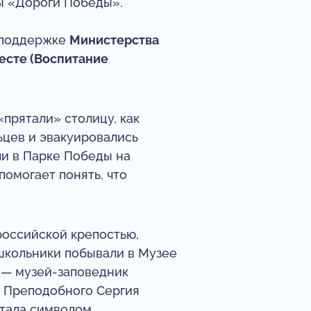
ы «Дороги Победы».
поддержке
Министерства
есте (Воспитание
«прятали» столицу, как
ьцев и эвакуировались
ли в Парке Победы на
омогает понять, что
российской крепостью,
школьники побывали в Музее
а — музей-заповедник
м Преподобного Сергия
стала символом