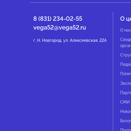
8 (831) 234-02-55
О ц
vega52@vega52.ru
О на
Свед
г .Н. Новгород, ул. Алексеевская, 22А
орга
Стру
Педа
Попе
Эксп
Парт
СМИ 
Ново
Безо
Прот