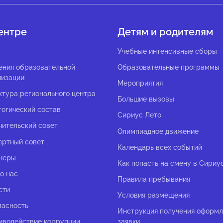
ентре
Детям и родителям
с
Учебные интенсивные сборы
ения образовательной
Образовательные программы
низации
Мероприятия
ктура регионального центра
Большие вызовы
гогический состав
Сириус Лето
чительский совет
Олимпиадное движение
ертный совет
Календарь всех событий
неры
Как попасть на смену в Сириу
о нас
Правила пребывания
сти
Условия размещения
пасность
Инструкция получения оформ
иводействие коррупции
заявки