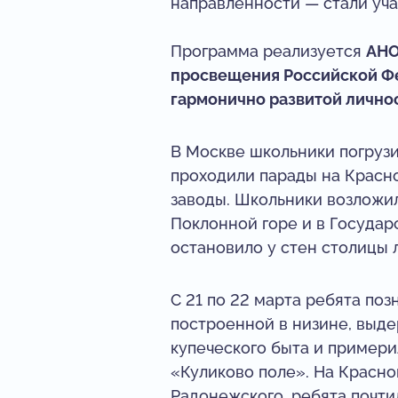
направленности — стали уч
Программа реализуется
АНО
просвещения Российской Ф
гармонично развитой лично
В Москве школьники погрузил
проходили парады на Красн
заводы. Школьники возложил
Поклонной горе и в Государ
остановило у стен столицы 
С 21 по 22 марта ребята по
построенной в низине, выд
купеческого быта и примери
«Куликово поле». На Красно
Радонежского, ребята почти