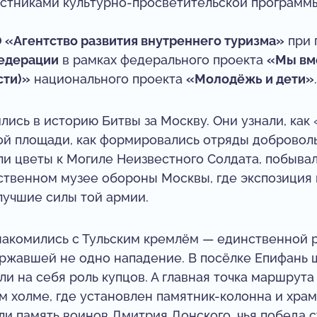
астниками культурно-просветительской программ
 «Агентство развития внутреннего туризма»
при 
едерации
в рамках федерального проекта
«Мы вм
сти)»
национального проекта
«Молодёжь и дети»
.
ись в историю Битвы за Москву. Они узнали, как 
ой площади, как формировались отряды добровол
и цветы к Могиле Неизвестного Солдата, побыва
ственном музее обороны Москвы, где экспозиция п
лучшие силы той армии.
знакомились с Тульским кремлём — единственной 
ержавшей не одно нападение. В посёлке Епифань 
ли на себя роль купцов. А главная точка маршрут
м холме, где установлен памятник-колонна и хра
ли память воинов Дмитрия Донского, чья победа 