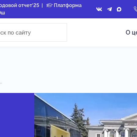
одовой отчет'25
|
Платформа
Ош
О ц
.