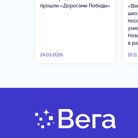
прошли «Дорогами Победы»
«Ве
шко
пос
уни
Нов
в р
24.03.2026
16.11