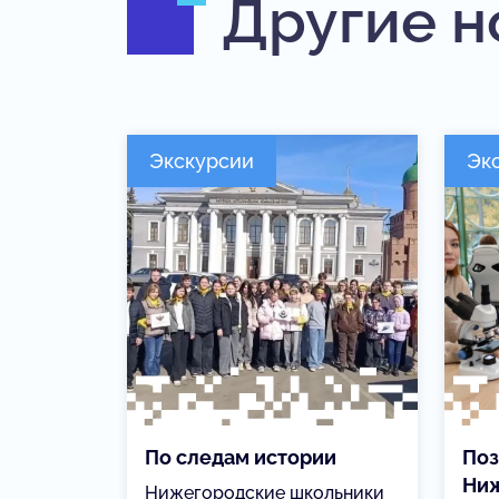
Другие н
Экскурсии
Эк
По следам истории
Поз
Ниж
Нижегородские школьники