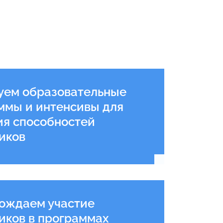
уем образовательные
ммы и интенсивы для
ия способностей
иков
Подробнее
ождаем участие
иков в программах