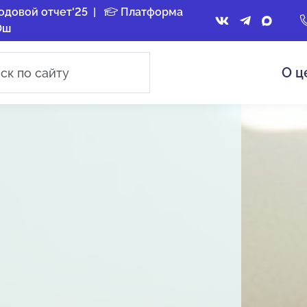
одовой отчет'25
|
Платформа
Ош
О ц