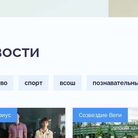
вости
тво
спорт
всош
познавательны
риус
Созвездие Веги