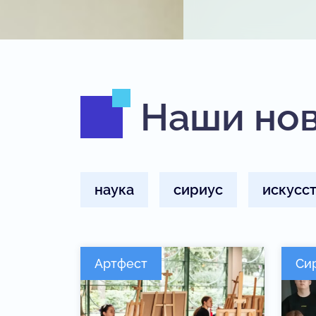
Наши но
наука
сириус
искусс
Артфест
Си