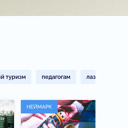
й туризм
педагогам
лазурный
НЕЙМАРК