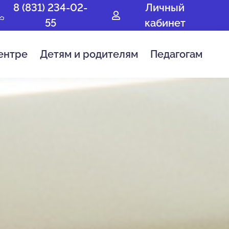
8 (831) 234-02-
Личный
55
кабинет
ентре
Детям и родителям
Педагогам