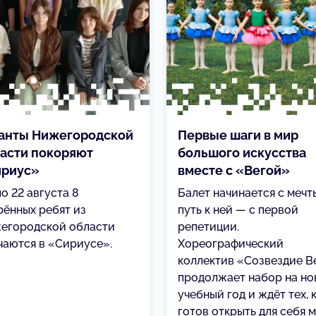
анты Нижегородской
Первые шаги в мир
асти покоряют
большого искусства
ириус»
вместе с «Вегой»
по 22 августа 8
Балет начинается с мечты
рённых ребят из
путь к ней — с первой
егородской области
репетиции.
чаются в «Сириусе».
Хореографический
коллектив «Созвездие В
продолжает набор на н
учебный год и ждёт тех, 
готов открыть для себя 