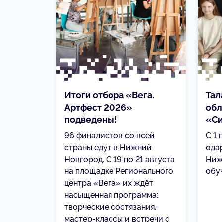
Итоги отбора «Вега.
Тал
Артфест 2026»
обл
подведены!
«С
96 финалистов со всей
С 1 
страны едут в Нижний
ода
Новгород. С 19 по 21 августа
Ниж
на площадке Регионального
обу
центра «Вега» их ждёт
насыщенная программа:
творческие состязания,
мастер-классы и встречи с