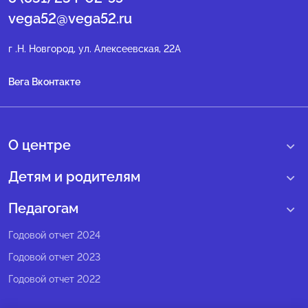
vega52@vega52.ru
г .Н. Новгород, ул. Алексеевская, 22А
Вега Вконтакте
О центре
О нас
Детям и родителям
Сведения образовательной организации
Учебные интенсивные сборы
Педагогам
Структура регионального центра
Образовательные программы
Программы Веги
Годовой отчет 2024
Педагогический состав
Мероприятия
Программы Сириус
Годовой отчет 2023
Попечительский совет
Большие вызовы
Методические рекомендации
Годовой отчет 2022
Экспертный совет
Сириус Лето
Партнеры