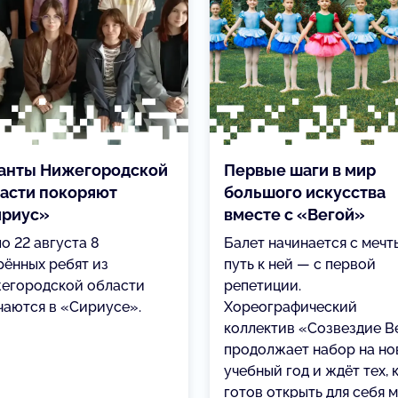
анты Нижегородской
Первые шаги в мир
асти покоряют
большого искусства
ириус»
вместе с «Вегой»
по 22 августа 8
Балет начинается с мечты
рённых ребят из
путь к ней — с первой
егородской области
репетиции.
чаются в «Сириусе».
Хореографический
коллектив «Созвездие В
продолжает набор на н
учебный год и ждёт тех, 
готов открыть для себя 