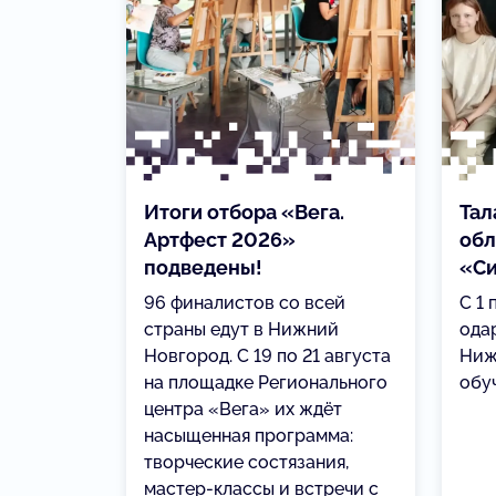
Итоги отбора «Вега.
Тал
Артфест 2026»
обл
подведены!
«С
96 финалистов со всей
С 1 
страны едут в Нижний
ода
Новгород. С 19 по 21 августа
Ниж
на площадке Регионального
обу
центра «Вега» их ждёт
насыщенная программа:
творческие состязания,
мастер-классы и встречи с