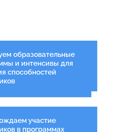
уем образовательные
ммы и интенсивы для
ия способностей
иков
Подробнее
ождаем участие
иков в программах