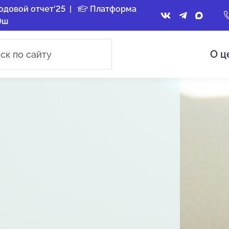
одовой отчет'25
|
Платформа
Ош
О ц