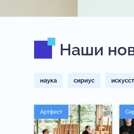
Наши но
наука
сириус
искусс
Артфест
Си