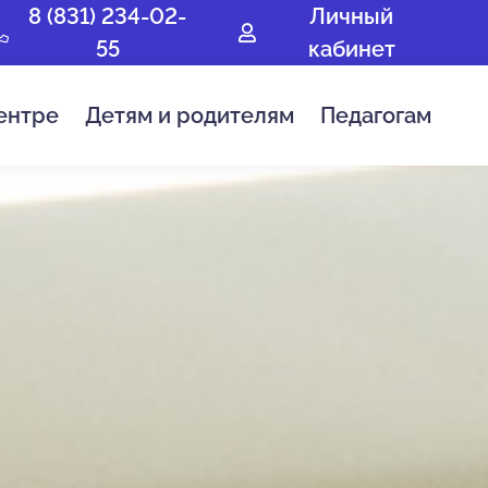
8 (831) 234-02-
Личный
55
кабинет
ентре
Детям и родителям
Педагогам