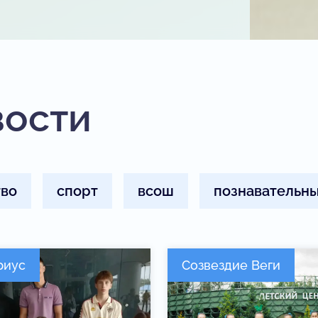
вости
тво
спорт
всош
познавательны
риус
Созвездие Веги