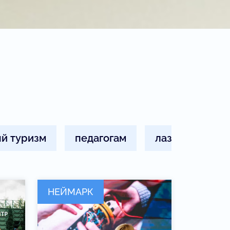
й туризм
педагогам
лазурный
НЕЙМАРК