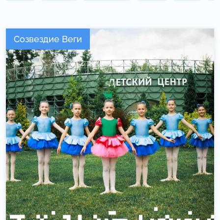
Созвездие Веги