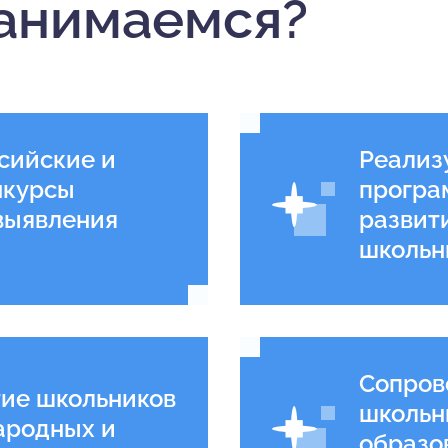
анимаемся?
 Олимпиадное
сийские и
Реализ
нкурсы
програ
выявления
развит
 сегодня, чтобы
а!
школьн
Сопров
тие школьников
школьн
ародных и
образо