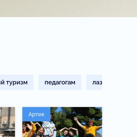
й туризм
педагогам
лазурный
Артек