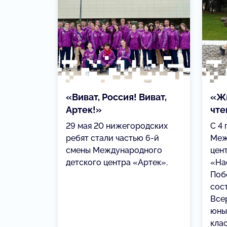
«Виват, Россия! Виват,
«Жи
Артек!»
чте
29 мая 20 нижегородских
С 4 
ребят стали частью 6-й
Меж
смены Международного
цен
детского центра «Артек».
«На
Побе
сос
Все
юны
кла