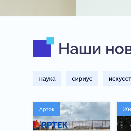
Наши но
наука
сириус
искусс
Артек
Жи