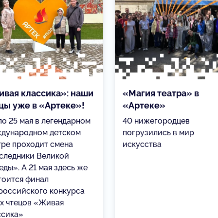
вая классика»: наши
«Магия театра» в
цы уже в «Артеке»!
«Артеке»
по 25 мая в легендарном
40 нижегородцев
дународном детском
погрузились в мир
тре проходит смена
искусства
следники Великой
ды». А 21 мая здесь же
тоится финал
российского конкурса
х чтецов «Живая
ссика»