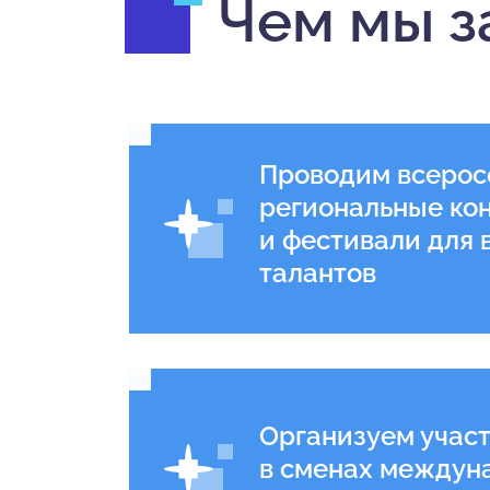
Чем мы з
Вега.
лето
Проводим всерос
региональные ко
и фестивали для 
Готовься к ВсОШ
побеждать завтр
талантов
Организуем учас
в сменах междун