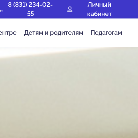
8 (831) 234-02-
Личный
55
кабинет
ентре
Детям и родителям
Педагогам