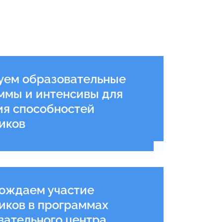
уем образовательные
ммы и интенсивы для
ия способностей
иков
Подробнее
ождаем участие
иков в программах
вательного центра