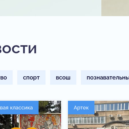
вости
тво
спорт
всош
познавательны
вая классика
Артек