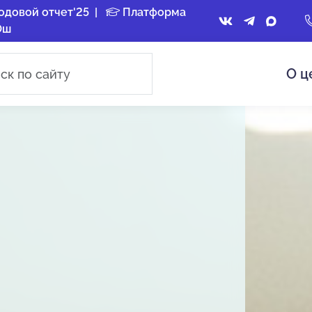
одовой отчет'25
|
Платформа
Ош
О ц