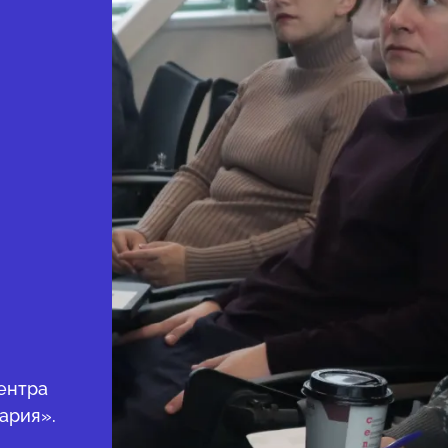
ентра
ария».