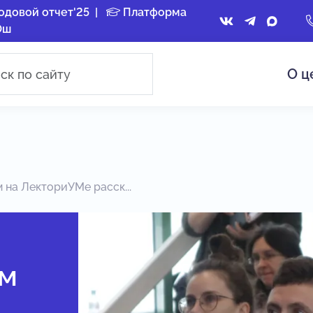
одовой отчет'25
|
Платформа
Ош
О ц
 на ЛекториУМе расск...
ям