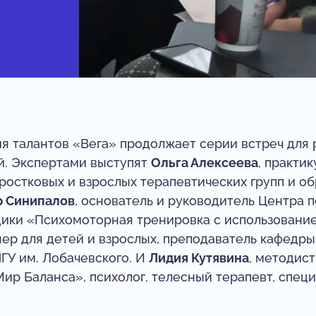
ия талантов «Вега» продолжает серии встреч для
й. Экспертами выступят
Ольга Алексеева
, практи
ростковых и взрослых терапевтических групп и о
р Синипалов
, основатель и руководитель Центра п
ики‌ «Психомоторная тренировка с ‌использовани
ер для детей и взрослых, преподаватель кафедры
ГУ им. Лобачевского. И
Лидия Кутявина
, методис
ир Баланса», психолог, телесный терапевт, специ