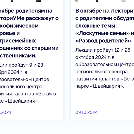
оябре родителям на
В октябре на Лектор
ториУМе расскажут о
с родителями обсудя
хофизическом
сложные темы:
ровье и
«Лоскутные семьи» 
трисемейных
«Развод родителей».
ошениях со старшими
Лекции пройдут 12 и 26
ственниками.
октября 2024 г. в
образовательном центр
ции пройдут 9 и 23
регионального центра
ря 2024 г. в
развития талантов «Вега
азовательном центре
парке «Швейцария».
ионального центра
вития талантов «Вега» в
ке «Швейцария».
1.2024
09.10.2024