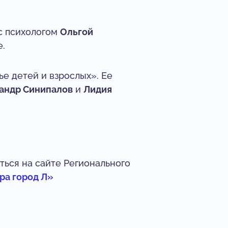
 с психологом
Ольгой
е.
е детей и взрослых». Ее
андр Синипалов
и
Лидия
ться на сайте Регионального
ра город Л»