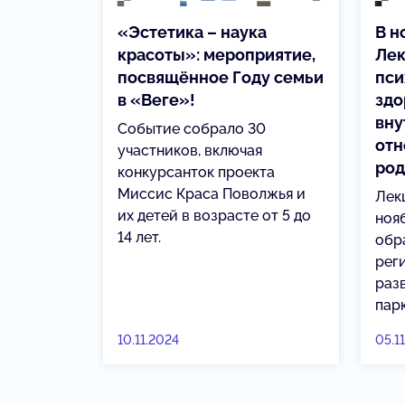
«Эстетика – наука
В н
красоты»: мероприятие,
Лек
посвящённое Году семьи
пси
в «Веге»!
здо
вну
Событие собрало 30
отн
участников, включая
род
конкурсанток проекта
Миссис Краса Поволжья и
Лек
их детей в возрасте от 5 до
нояб
14 лет.
обр
рег
раз
пар
10.11.2024
05.1