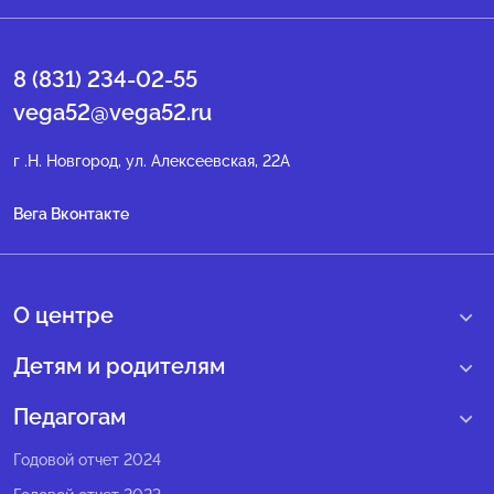
8 (831) 234-02-55
vega52@vega52.ru
г .Н. Новгород, ул. Алексеевская, 22А
Вега Вконтакте
О центре
О нас
Детям и родителям
Сведения образовательной организации
Учебные интенсивные сборы
Педагогам
Структура регионального центра
Образовательные программы
Программы Веги
Годовой отчет 2024
Педагогический состав
Мероприятия