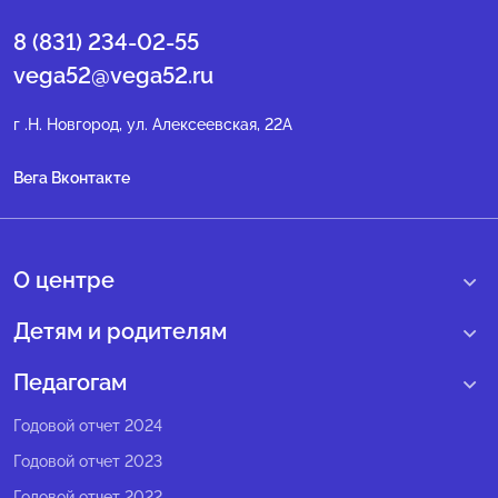
8 (831) 234-02-55
vega52@vega52.ru
г .Н. Новгород, ул. Алексеевская, 22А
Вега Вконтакте
О центре
О нас
Детям и родителям
Сведения образовательной организации
Учебные интенсивные сборы
Педагогам
Структура регионального центра
Образовательные программы
Программы Веги
Годовой отчет 2024
Педагогический состав
Мероприятия
Программы Сириус
Годовой отчет 2023
Попечительский совет
Большие вызовы
Методические рекомендации
Годовой отчет 2022