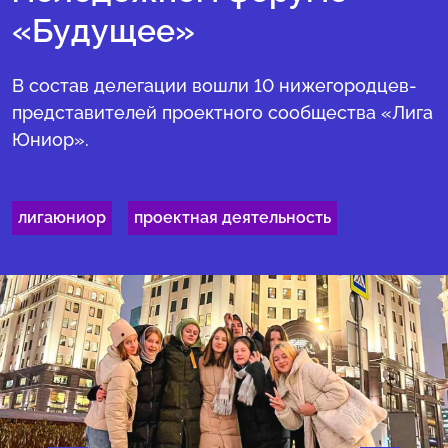
«Будущее»
В состав делегации вошли 10 нижегородцев-
представителей проектного сообщества «Лига
Юниор».
лигаюниор
проектная деятельность