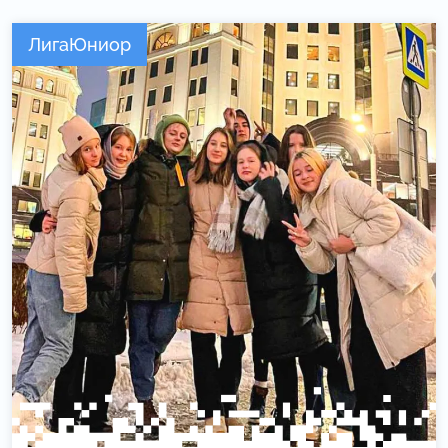
ЛигаЮниор