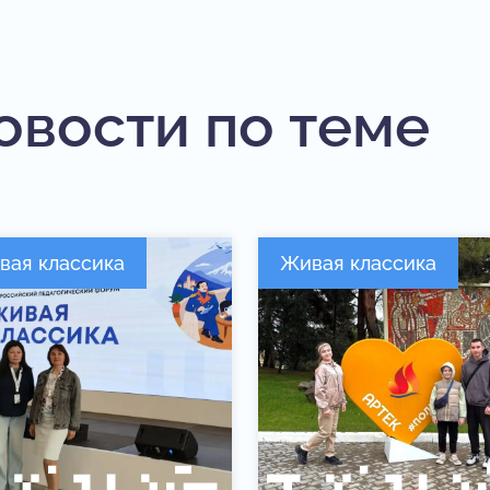
овости по теме
вая классика
Живая классика