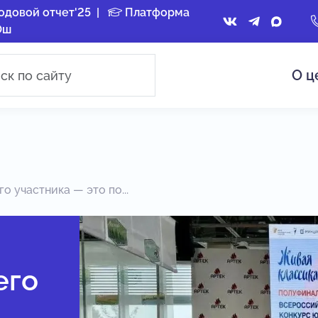
одовой отчет'25
|
Платформа
Ош
О ц
о участника — это по...
его