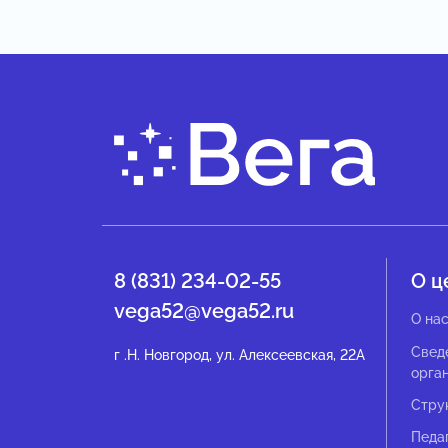
8 (831) 234-02-55
О ц
vega52@vega52.ru
О на
Свед
г .Н. Новгород, ул. Алексеевская, 22А
орга
Стру
Педа