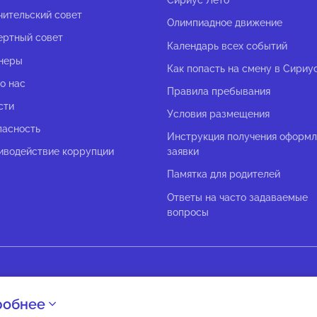
Сириус Лето
чительский совет
Олимпиадное движение
ертный совет
Календарь всех событий
неры
Как попасть на смену в Сириу
о нас
Правила пребывания
сти
Условия размещения
пасность
Инструкция получения оформ
иводействие коррупции
заявки
Памятка для родителей
Ответы на часто задаваемые
вопросы
робнее