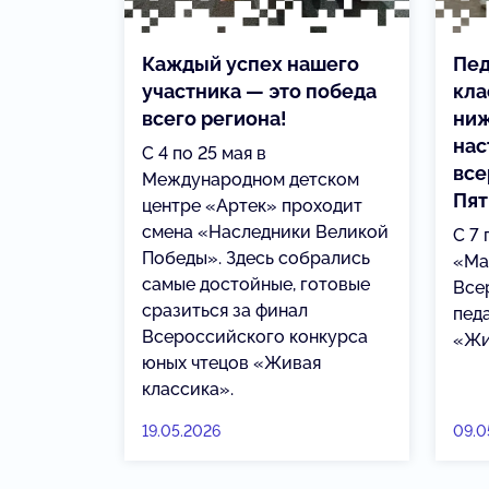
Каждый успех нашего
Пед
участника — это победа
кла
всего региона!
ниж
нас
С 4 по 25 мая в
все
Международном детском
Пят
центре «Артек» проходит
смена «Наследники Великой
С 7 
Победы». Здесь собрались
«Ма
самые достойные, готовые
Все
сразиться за финал
пед
Всероссийского конкурса
«Жи
юных чтецов «Живая
классика».
19.05.2026
09.0