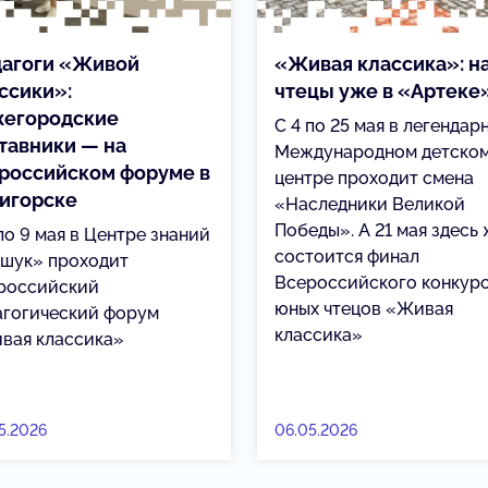
агоги «Живой
«Живая классика»: н
ссики»:
чтецы уже в «Артеке
егородские
С 4 по 25 мая в легендар
тавники — на
Международном детско
российском форуме в
центре проходит смена
игорске
«Наследники Великой
Победы». А 21 мая здесь
по 9 мая в Центре знаний
состоится финал
шук» проходит
Всероссийского конкур
российский
юных чтецов «Живая
агогический форум
классика»
вая классика»
5.2026
06.05.2026