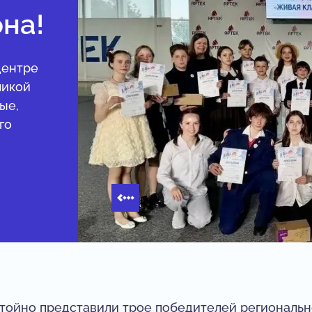
на!
центре
ликой
ые,
го
тойно представили трое победителей регионально