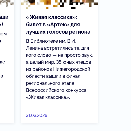
аши
«Живая классика»:
»!
билет в «Артек» для
лучших голосов региона
ном
м
В Библиотеке им. В.И.
Ленина встретились те, для
кого слово — не просто звук,
 же
а целый мир. 35 юных чтецов
из районов Нижегородской
са
области вышли в финал
регионального этапа
Всероссийского конкурса
«Живая классика».
31.03.2026