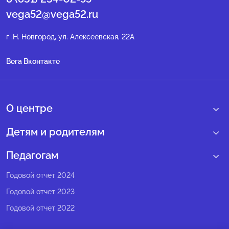
vega52@vega52.ru
г .Н. Новгород, ул. Алексеевская, 22А
Вега Вконтакте
О центре
О нас
Детям и родителям
Сведения образовательной организации
Учебные интенсивные сборы
Педагогам
Структура регионального центра
Образовательные программы
Программы Веги
Годовой отчет 2024
Педагогический состав
Мероприятия
Программы Сириус
Годовой отчет 2023
Попечительский совет
Большие вызовы
Методические рекомендации
Годовой отчет 2022
Экспертный совет
Сириус Лето
Партнеры