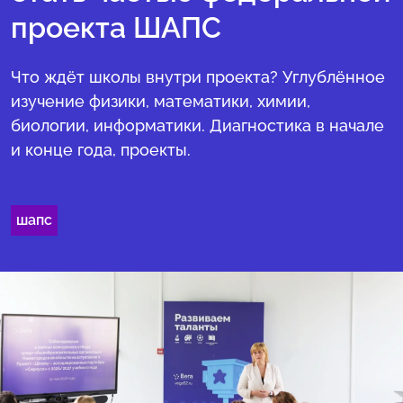
проекта ШАПС
Что ждёт школы внутри проекта? Углублённое
изучение физики, математики, химии,
биологии, информатики. Диагностика в начале
и конце года, проекты.
шапс