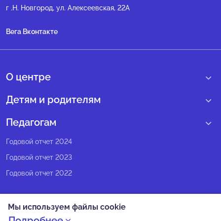
г .Н. Новгород, ул. Алексеевская, 22А
Вега Вконтакте
О центре
О нас
Детям и родителям
Сведения образовательной организации
Учебные интенсивные сборы
Педагогам
Структура регионального центра
Образовательные программы
Программы Веги
Годовой отчет 2024
Педагогический состав
Мероприятия
Программы Сириус
Годовой отчет 2023
Попечительский совет
Большие вызовы
Методические рекомендации
Годовой отчет 2022
Экспертный совет
Сириус Лето
Партнеры
Олимпиадное движение
Мы используем файлы cookie
СМИ о нас
Календарь всех событий
Политика конфиденциальности
Подробнее