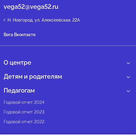
vega52@vega52.ru
г .Н. Новгород, ул. Алексеевская, 22А
Вега Вконтакте
О центре
О нас
Детям и родителям
Сведения образовательной организации
Учебные интенсивные сборы
Педагогам
Структура регионального центра
Образовательные программы
Программы Веги
Годовой отчет 2024
Педагогический состав
Мероприятия
Программы Сириус
Годовой отчет 2023
Попечительский совет
Большие вызовы
Методические рекомендации
Годовой отчет 2022
Экспертный совет
Сириус Лето
Партнеры