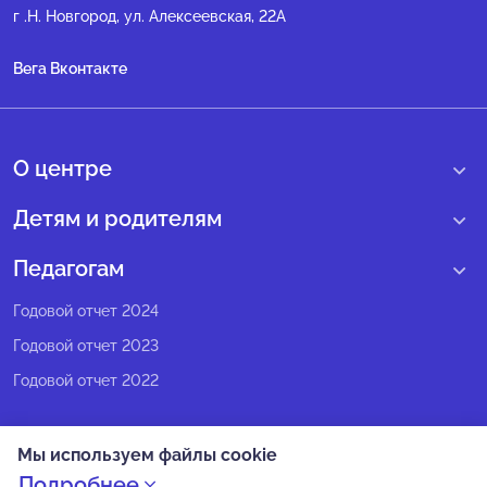
г .Н. Новгород, ул. Алексеевская, 22А
Вега Вконтакте
О центре
О нас
Детям и родителям
Сведения образовательной организации
Учебные интенсивные сборы
Педагогам
Структура регионального центра
Образовательные программы
Программы Веги
Годовой отчет 2024
Педагогический состав
Мероприятия
Программы Сириус
Годовой отчет 2023
Попечительский совет
Большие вызовы
Методические рекомендации
Годовой отчет 2022
Экспертный совет
Сириус Лето
Партнеры
Олимпиадное движение
Мы используем файлы cookie
СМИ о нас
Календарь всех событий
Политика конфиденциальности
Подробнее