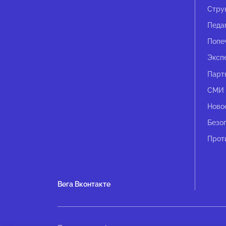
Стру
Педа
Попе
Эксп
Парт
СМИ 
Ново
Безо
Прот
Вега Вконтакте