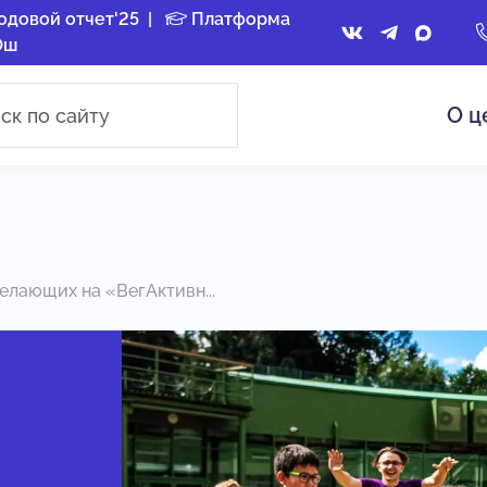
одовой отчет'25
|
Платформа
Ош
О ц
лающих на «ВегАктивн...