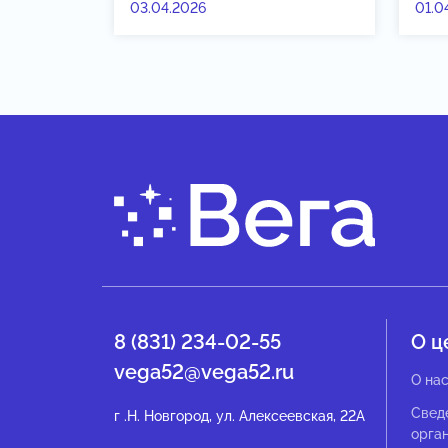
03.04.2026
01.0
8 (831) 234-02-55
О ц
vega52@vega52.ru
О на
Свед
г .Н. Новгород, ул. Алексеевская, 22А
орга