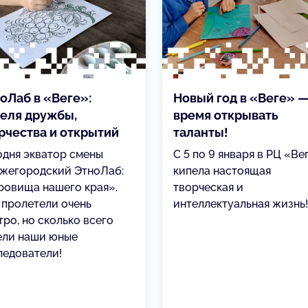
оЛаб в «Веге»:
Новый год в «Веге» 
еля дружбы,
время открывать
рчества и открытий
таланты!
одня экватор смены
С 5 по 9 января в РЦ «Ве
жегородский ЭтноЛаб:
кипела настоящая
ровища нашего края».
творческая и
 пролетели очень
интеллектуальная жизнь!
ро, но сколько всего
ели наши юные
ледователи!