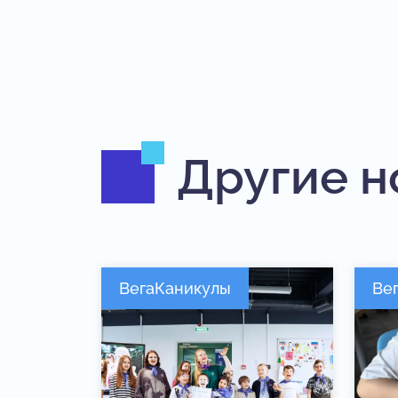
Другие н
ВегаКаникулы
Ве