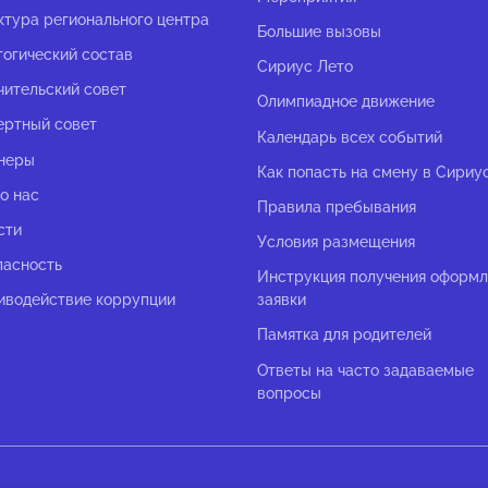
ктура регионального центра
Большие вызовы
гогический состав
Сириус Лето
чительский совет
Олимпиадное движение
ертный совет
Календарь всех событий
неры
Как попасть на смену в Сириу
о нас
Правила пребывания
сти
Условия размещения
пасность
Инструкция получения оформ
иводействие коррупции
заявки
Памятка для родителей
Ответы на часто задаваемые
вопросы