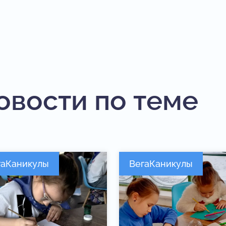
овости по теме
гаКаникулы
ВегаКаникулы