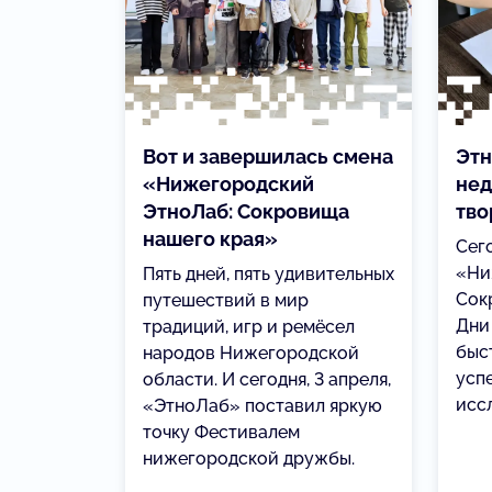
Вот и завершилась смена
Этн
«Нижегородский
нед
ЭтноЛаб: Сокровища
тво
нашего края»
Сег
«Ни
Пять дней, пять удивительных
Сок
путешествий в мир
Дни
традиций, игр и ремёсел
быст
народов Нижегородской
усп
области. И сегодня, 3 апреля,
исс
«ЭтноЛаб» поставил яркую
точку Фестивалем
нижегородской дружбы.