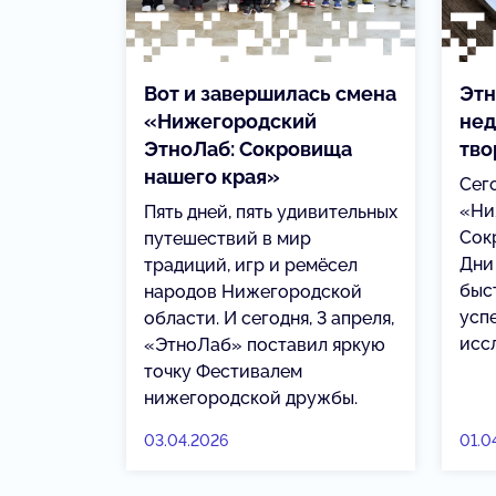
Вот и завершилась смена
Этн
«Нижегородский
нед
ЭтноЛаб: Сокровища
тво
нашего края»
Сег
«Ни
Пять дней, пять удивительных
Сок
путешествий в мир
Дни
традиций, игр и ремёсел
быст
народов Нижегородской
усп
области. И сегодня, 3 апреля,
исс
«ЭтноЛаб» поставил яркую
точку Фестивалем
нижегородской дружбы.
03.04.2026
01.0