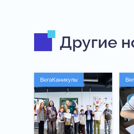
Другие н
ВегаКаникулы
Ве