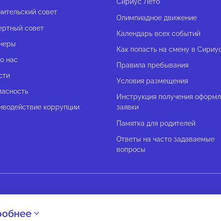
Сириус Лето
чительский совет
Олимпиадное движение
ертный совет
Календарь всех событий
неры
Как попасть на смену в Сириу
о нас
Правила пребывания
сти
Условия размещения
пасность
Инструкция получения оформ
иводействие коррупции
заявки
Памятка для родителей
Ответы на часто задаваемые
вопросы
робнее