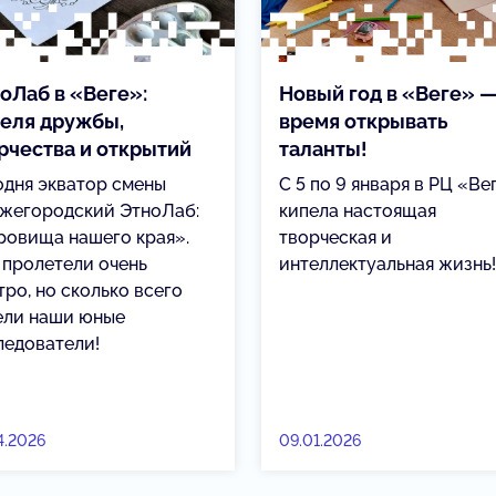
оЛаб в «Веге»:
Новый год в «Веге» 
еля дружбы,
время открывать
рчества и открытий
таланты!
одня экватор смены
С 5 по 9 января в РЦ «Ве
жегородский ЭтноЛаб:
кипела настоящая
ровища нашего края».
творческая и
 пролетели очень
интеллектуальная жизнь!
ро, но сколько всего
ели наши юные
ледователи!
4.2026
09.01.2026