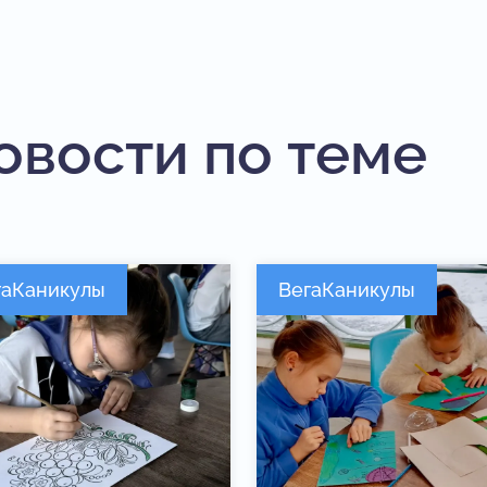
овости по теме
гаКаникулы
ВегаКаникулы