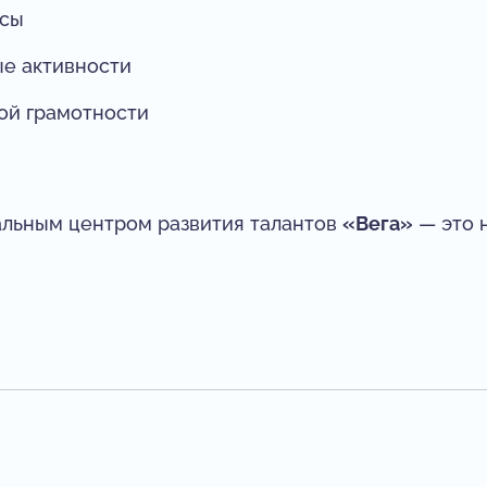
ссы
ые активности
ой грамотности
альным центром развития талантов
«Вега»
— это н
!