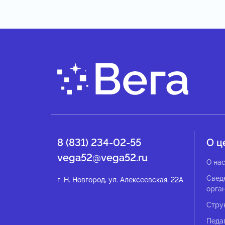
8 (831) 234-02-55
О ц
vega52@vega52.ru
О на
Свед
г .Н. Новгород, ул. Алексеевская, 22А
орга
Стру
Педа