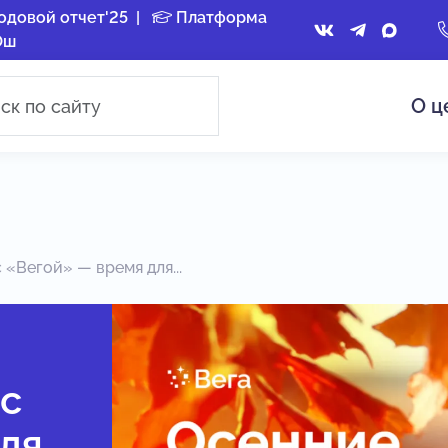
одовой отчет'25
|
Платформа
Ош
О ц
 «Вегой» — время для...
с
ля