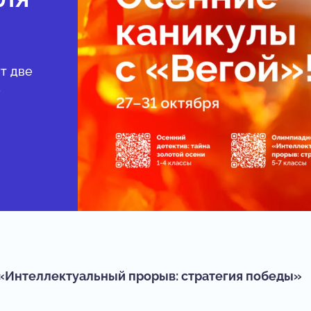
т две
ё
«Интеллектуальный прорыв: стратегия победы»