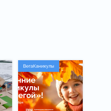
ВегаКаникулы