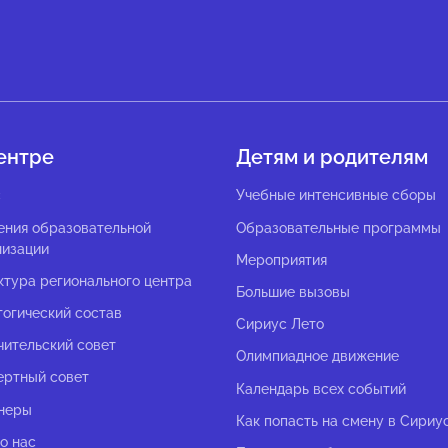
ентре
Детям и родителям
с
Учебные интенсивные сборы
ения образовательной
Образовательные программы
низации
Мероприятия
ктура регионального центра
Большие вызовы
гогический состав
Сириус Лето
чительский совет
Олимпиадное движение
ертный совет
Календарь всех событий
неры
Как попасть на смену в Сириу
о нас