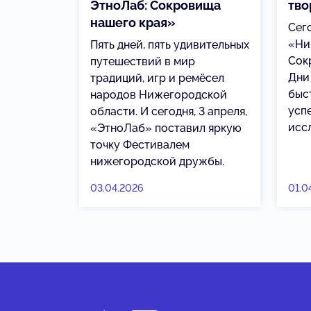
ЭтноЛаб: Сокровища
тво
нашего края»
Сег
«Ни
Пять дней, пять удивительных
Сок
путешествий в мир
Дни
традиций, игр и ремёсел
быст
народов Нижегородской
усп
области. И сегодня, 3 апреля,
исс
«ЭтноЛаб» поставил яркую
точку Фестивалем
нижегородской дружбы.
03.04.2026
01.0