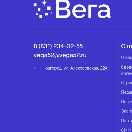
8 (831) 234-02-55
О ц
vega52@vega52.ru
О на
Свед
г .Н. Новгород, ул. Алексеевская, 22А
орга
Стру
Педа
Попе
Эксп
Парт
СМИ 