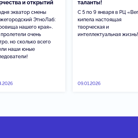
рчества и открытий
таланты!
одня экватор смены
С 5 по 9 января в РЦ «Ве
жегородский ЭтноЛаб:
кипела настоящая
ровища нашего края».
творческая и
 пролетели очень
интеллектуальная жизнь!
ро, но сколько всего
ели наши юные
ледователи!
4.2026
09.01.2026