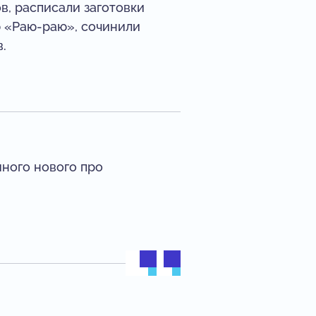
в, расписали заготовки
ю «Раю-раю», сочинили
.
много нового про