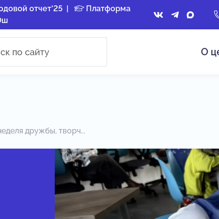
одовой отчет'25
|
Платформа
Ош
О ц
еделя дружбы, творч...