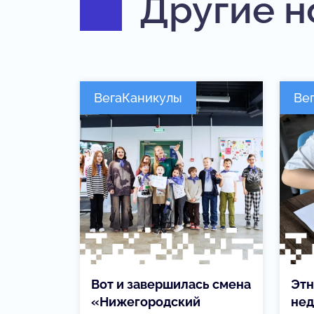
Другие н
ВегаКаникулы
Ве
Вот и завершилась смена
Этн
«Нижегородский
нед