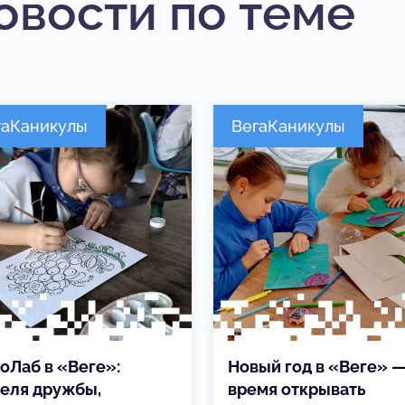
овости по теме
гаКаникулы
ВегаКаникулы
оЛаб в «Веге»:
Новый год в «Веге» 
еля дружбы,
время открывать