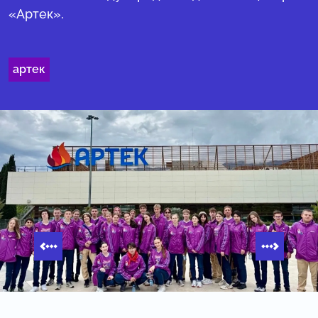
«Артек».
артек