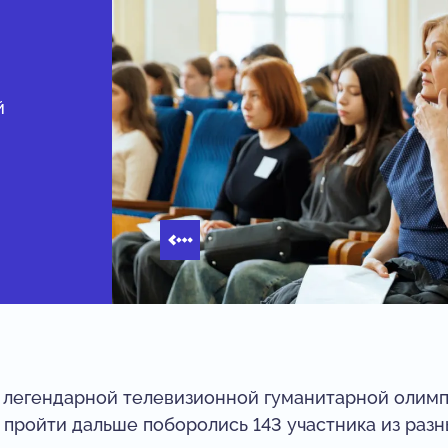
й
п легендарной телевизионной гуманитарной олим
о пройти дальше поборолись 143 участника из раз