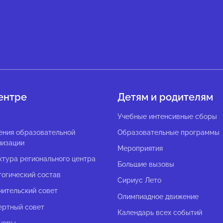
ентре
Детям и родителям
с
Учебные интенсивные сборы
ения образовательной
Образовательные программы
низации
Мероприятия
ктура регионального центра
Большие вызовы
гогический состав
Сириус Лето
чительский совет
Олимпиадное движение
ертный совет
Календарь всех событий
неры