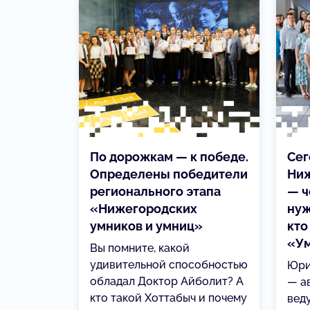
По дорожкам — к победе.
Сег
Определены победители
Ниж
регионального этапа
— ч
«Нижегородских
нуж
умников и умниц»
кто
«Ум
Вы помните, какой
удивительной способностью
Юри
обладал Доктор Айболит? А
— а
кто такой Хоттабыч и почему
вед