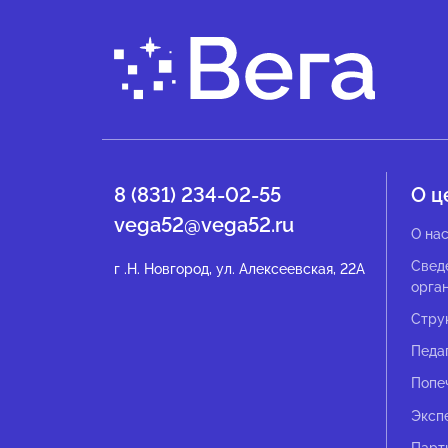
8 (831) 234-02-55
О ц
vega52@vega52.ru
О на
Свед
г .Н. Новгород, ул. Алексеевская, 22А
орга
Стру
Педа
Попе
Эксп
Парт