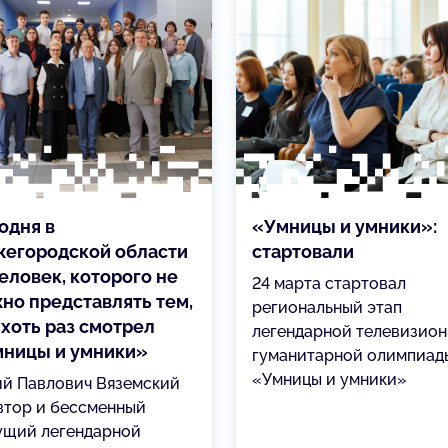
одня в
«Умницы и умники»:
егородской области
стартовали
еловек, которого не
24 марта стартовал
но представлять тем,
региональный этап
 хоть раз смотрел
легендарной телевизио
ницы и умники»
гуманитарной олимпиад
«Умницы и умники»
й Павлович Вяземский
втор и бессменный
ущий легендарной