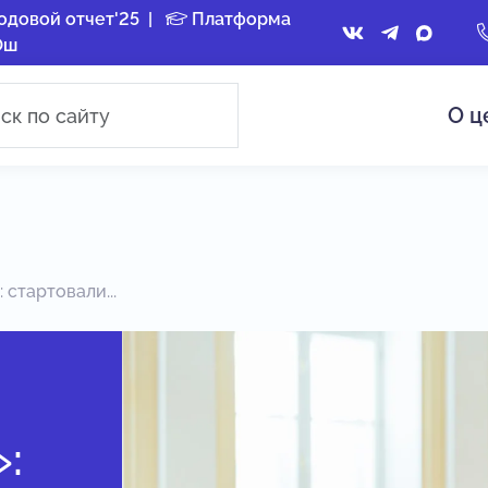
одовой отчет'25
|
Платформа
Ош
О ц
 стартовали...
: