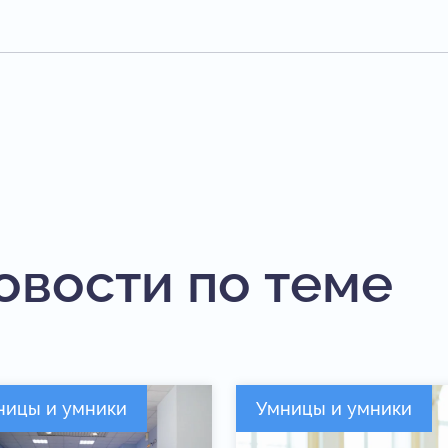
овости по теме
ницы и умники
Умницы и умники