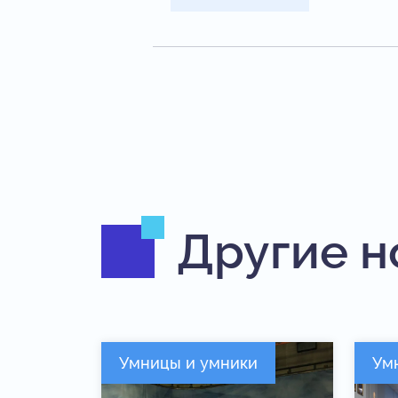
Другие н
Умницы и умники
Ум