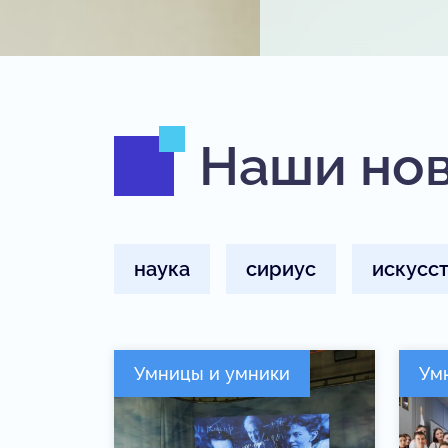
Наши но
наука
сириус
искусс
Умницы и умники
Ум