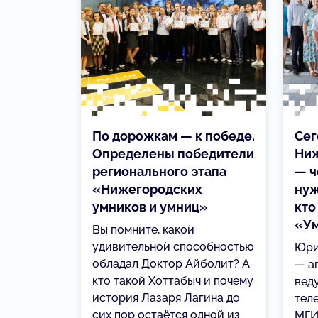
По дорожкам — к победе.
Сег
Определены победители
Ниж
регионального этапа
— ч
«Нижегородских
нуж
умников и умниц»
кто
«Ум
Вы помните, какой
удивительной способностью
Юри
обладал Доктор Айболит? А
— а
кто такой Хоттабыч и почему
вед
история Лазаря Лагина до
тел
сих пор остаётся одной из
МГИ