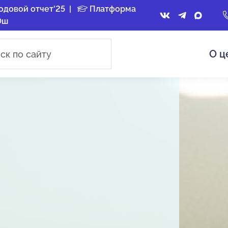
одовой отчет'25
|
Платформа
Ош
О ц