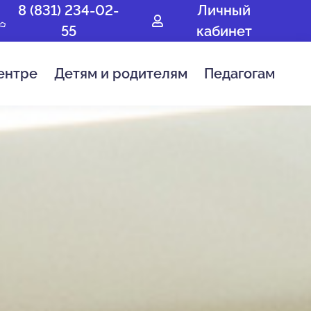
8 (831) 234-02-
Личный
55
кабинет
ентре
Детям и родителям
Педагогам