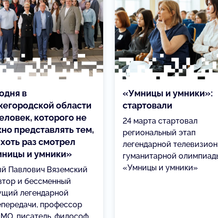
одня в
«Умницы и умники»:
егородской области
стартовали
еловек, которого не
24 марта стартовал
но представлять тем,
региональный этап
 хоть раз смотрел
легендарной телевизио
ницы и умники»
гуманитарной олимпиад
«Умницы и умники»
й Павлович Вяземский
втор и бессменный
ущий легендарной
епередачи, профессор
МО, писатель, философ.