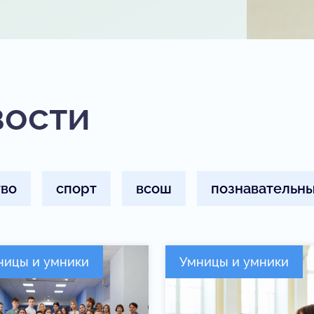
вости
тво
спорт
всош
познавательны
ницы и умники
Умницы и умники