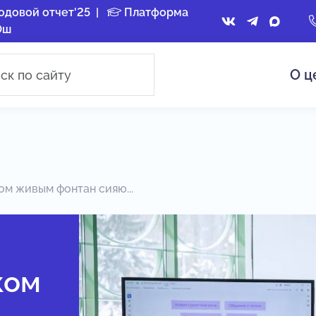
одовой отчет'25
|
Платформа
Ош
О ц
ом живым фонтан сияю...
ком