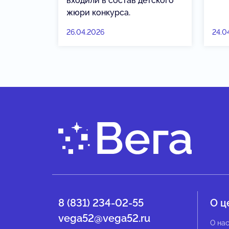
входили в состав детского
жюри конкурса.
26.04.2026
24.0
8 (831) 234-02-55
О ц
vega52@vega52.ru
О на