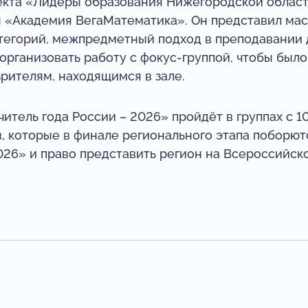
оекта «Лидеры образования Нижегородской област
 «Академия ВегаМатематика». Он представил маст
тегорий, межпредметный подход в преподавании 
к организовать работу с фокус-группой, чтобы бы
зрителям, находящимся в зале.
итель года России – 2026» пройдёт в группах с 10
в, которые в финале регионального этапа поборютс
26» и право представить регион на Всероссийско