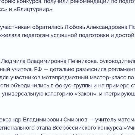
торию конкурса, получили рекомендации по подг
с» и «Блицтурнир».
 участникам обратилась Любовь Александровна По
ожелала педагогам успешной подготовки и достой
 Людмила Владимировна Печникова, руководитель
нный учитель РФ — детально разъяснила регламен
 для участников метапредметный мастер-класс по 
гоги объединились в фокус-группы и на примере 
 универсальную категорию «Закон», интегрирую
лександр Владимирович Смирнов — учитель мате
регионального этапа Всероссийского конкурса «Уч