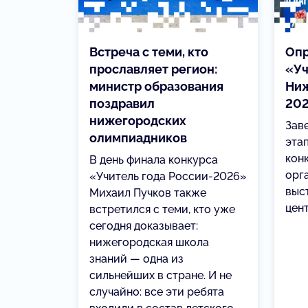
Встреча с теми, кто
Опр
прославляет регион:
«Уч
министр образования
Ниж
поздравил
202
нижегородских
Зав
олимпиадников
эта
кон
В день финала конкурса
орг
«Учитель года России-2026»
выс
Михаил Пучков также
цен
встретился с теми, кто уже
сегодня доказывает:
нижегородская школа
знаний — одна из
сильнейших в стране. И не
случайно: все эти ребята