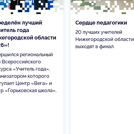
еделён лучший
Сердце педагогики
итель года
20 лучших учителей
егородской области
Нижегородской области
6»!
выходят в финал
ершился региональный
п Всероссийского
курса «Учитель года»,
анизатором которого
тупает Центр «Вега» и
тр «Горьковская школа».