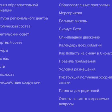
ения образовательной
Образовательные программы
низации
Мероприятия
ктура регионального центра
Большие вызовы
гогический состав
Сириус Лето
чительский совет
Олимпиадное движение
ертный совет
Календарь всех событий
неры
Как попасть на смену в Сириу
о нас
Правила пребывания
сти
Условия размещения
пасность
Инструкция получения оформ
иводействие коррупции
заявки
Памятка для родителей
Ответы на часто задаваемые
вопросы