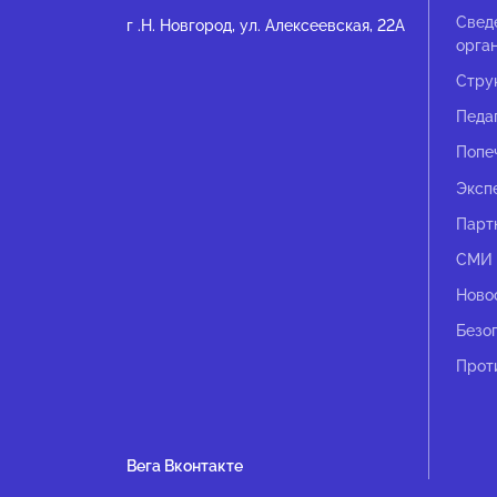
Свед
г .Н. Новгород, ул. Алексеевская, 22А
орга
Стру
Педа
Попе
Эксп
Парт
СМИ 
Ново
Безо
Прот
Вега Вконтакте