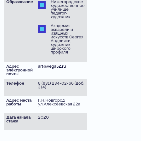
Образование
Нижегородское
художественное
училище,
педагог-
художник
Академия
акварели и
изящных
искусств Сергея
Андрияки,
художник
широкого
профиля
Адрес
art@vega52.ru
электронной
почты
Телефон
8 (831) 234-02-66 (доб.
314)
Адрес места
Г.Н.Новгород
работы
ул.Алексеевская 22а
Дата начала
2020
стажа