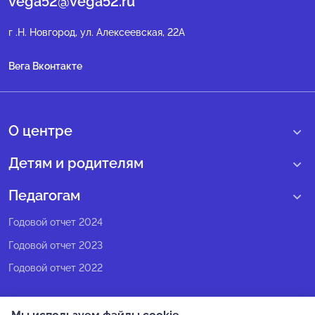
vega52@vega52.ru
г .Н. Новгород, ул. Алексеевская, 22А
Вега Вконтакте
О центре
О нас
Детям и родителям
Сведения образовательной организации
Учебные интенсивные сборы
Педагогам
Структура регионального центра
Образовательные программы
Программы Веги
Годовой отчет 2024
Педагогический состав
Мероприятия
Программы Сириус
Годовой отчет 2023
Попечительский совет
Большие вызовы
Методические рекомендации
Годовой отчет 2022
Экспертный совет
Сириус Лето
Партнеры
Олимпиадное движение