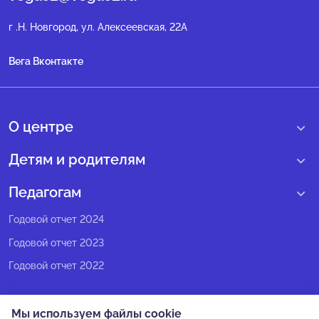
г .Н. Новгород, ул. Алексеевская, 22А
Вега Вконтакте
О центре
О нас
Детям и родителям
Сведения образовательной организации
Учебные интенсивные сборы
Педагогам
Структура регионального центра
Образовательные программы
Программы Веги
Годовой отчет 2024
Педагогический состав
Мероприятия
Программы Сириус
Годовой отчет 2023
Попечительский совет
Большие вызовы
Методические рекомендации
Годовой отчет 2022
Экспертный совет
Сириус Лето
Партнеры
Олимпиадное движение
Мы используем файлы cookie
СМИ о нас