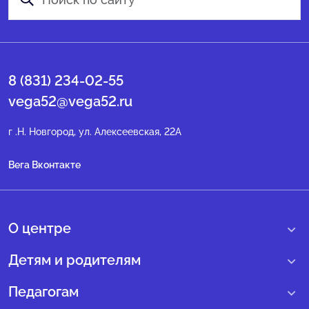
8 (831) 234-02-55
vega52@vega52.ru
г .Н. Новгород, ул. Алексеевская, 22А
Вега Вконтакте
О центре
О нас
Детям и родителям
Сведения образовательной организации
Учебные интенсивные сборы
Педагогам
Структура регионального центра
Образовательные программы