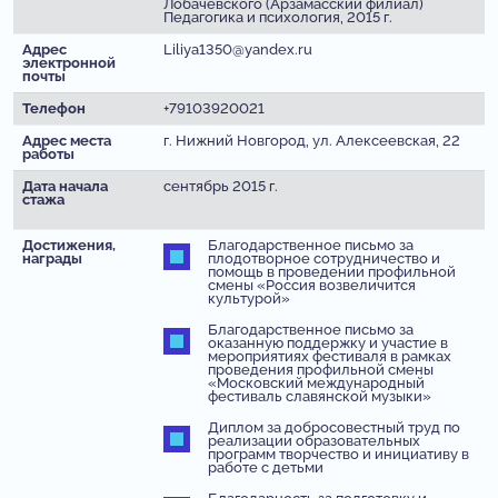
Лобачевского (Арзамасский филиал)
Педагогика и психология, 2015 г.
Адрес
Liliya1350@yandex.ru
электронной
почты
Телефон
+79103920021
Адрес места
г. Нижний Новгород, ул. Алексеевская, 22
работы
Дата начала
сентябрь 2015 г.
стажа
Достижения,
Благодарственное письмо за
награды
плодотворное сотрудничество и
помощь в проведении профильной
смены «Россия возвеличится
культурой»
Благодарственное письмо за
оказанную поддержку и участие в
мероприятиях фестиваля в рамках
проведения профильной смены
«Московский международный
фестиваль славянской музыки»
Диплом за добросовестный труд по
реализации образовательных
программ творчество и инициативу в
работе с детьми