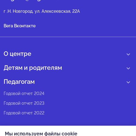
г .Н. Новгород, ул. Алексеевская, 22А
Вега Вконтакте
О центре
О нас
Детям и родителям
Сведения образовательной организации
Учебные интенсивные сборы
Педагогам
Структура регионального центра
Образовательные программы
Программы Веги
Годовой отчет 2024
Педагогический состав
Мероприятия
Программы Сириус
Годовой отчет 2023
Попечительский совет
Большие вызовы
Методические рекомендации
Годовой отчет 2022
Экспертный совет
Сириус Лето
Партнеры
Олимпиадное движение
Мы используем файлы cookie
СМИ о нас