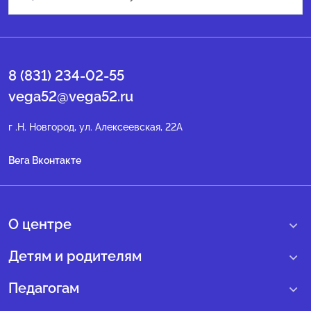
8 (831) 234-02-55
vega52@vega52.ru
г .Н. Новгород, ул. Алексеевская, 22А
Вега Вконтакте
О центре
О нас
Детям и родителям
Сведения образовательной организации
Учебные интенсивные сборы
Педагогам
Структура регионального центра
Образовательные программы