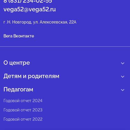
8 (831) 234-02-55
vega52@vega52.ru
г .Н. Новгород, ул. Алексеевская, 22А
Вега Вконтакте
О центре
О нас
Детям и родителям
Сведения образовательной организации
Учебные интенсивные сборы
Педагогам
Структура регионального центра
Образовательные программы
Программы Веги
Годовой отчет 2024
Педагогический состав
Мероприятия
Программы Сириус
Годовой отчет 2023
Попечительский совет
Большие вызовы
Методические рекомендации
Годовой отчет 2022
Экспертный совет
Сириус Лето