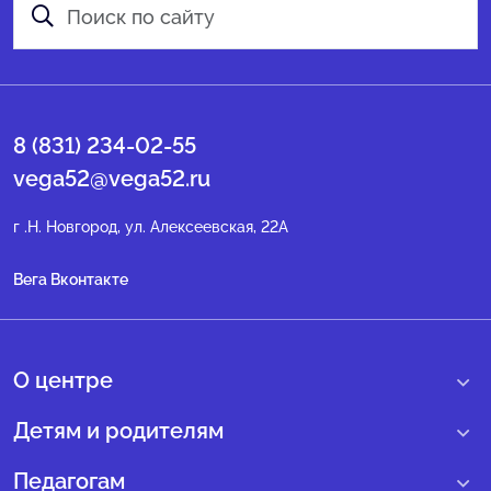
8 (831) 234-02-55
vega52@vega52.ru
г .Н. Новгород, ул. Алексеевская, 22А
Вега Вконтакте
О центре
О нас
Детям и родителям
Сведения образовательной организации
Учебные интенсивные сборы
Педагогам