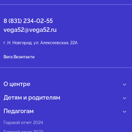
8 (831) 234-02-55
vega52@vega52.ru
г .Н. Новгород, ул. Алексеевская, 22А
Вега Вконтакте
О центре
О нас
Детям и родителям
Сведения образовательной организации
Учебные интенсивные сборы
Педагогам
Структура регионального центра
Образовательные программы
Программы Веги
Годовой отчет 2024
Педагогический состав
Мероприятия