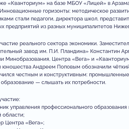
арке «Кванториум» на базе МБОУ «Лицей» в Арзам
Инновационные горизонты: методическое развитие
ками стали педагоги, директора школ, представи
х предприятий из разных муниципалитетов Нижег
частие реального сектора экономики. Заместител
ельный завод им. П.И. Пландина» Константин Ар
ми Минобразования, Центра «Вега» и «Кванториу
 и юношества Андреем Поповым обозначили чёткий
учился честным и конструктивным: промышленные
а образование — слышать их потребности.
участие:
ьник управления профессионального образования
 области;
р Центра «Вега»;