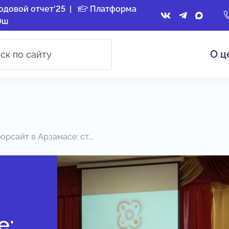
одовой отчет'25
|
Платформа
Ош
О ц
рсайт в Арзамасе: ст...
е: