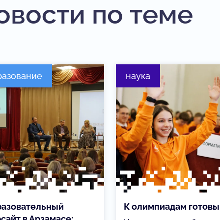
овости по теме
разование
наука
азовательный
К олимпиадам готовы
сайт в Арзамасе: