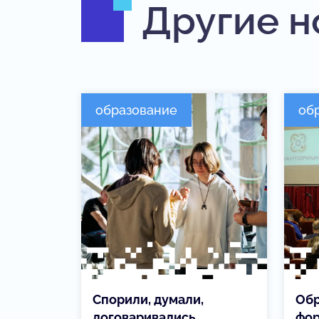
Другие н
образование
об
Спорили, думали,
Обр
договаривались
фор