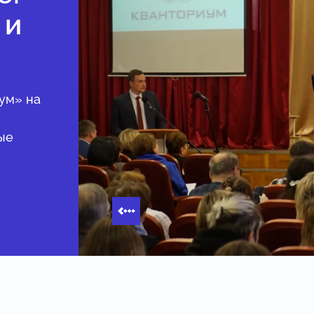
 и
ум» на
ые