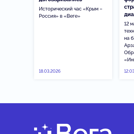
стр
Исторический час «Крым –
диа
Россия» в «Веге»
12 м
тех
на 
Арз
Обр
«Ин
18.03.2026
12.0