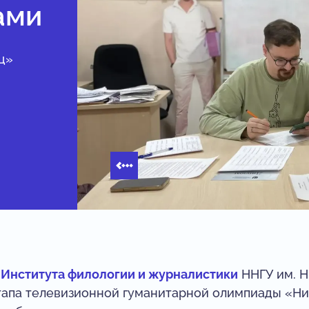
ами
ц»
х
Института филологии и журналистики
ННГУ им. Н
этапа телевизионной гуманитарной олимпиады «Н