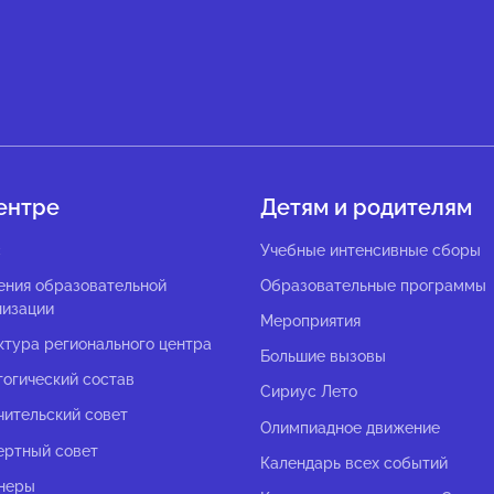
ентре
Детям и родителям
с
Учебные интенсивные сборы
ения образовательной
Образовательные программы
низации
Мероприятия
ктура регионального центра
Большие вызовы
гогический состав
Сириус Лето
чительский совет
Олимпиадное движение
ертный совет
Календарь всех событий
неры