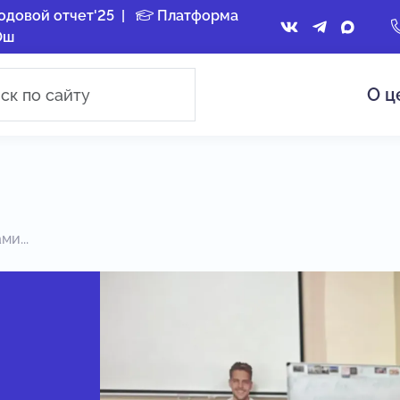
одовой отчет'25
|
Платформа
Ош
О ц
и...