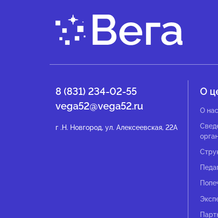
8 (831) 234-02-55
О ц
vega52@vega52.ru
О на
Свед
г .Н. Новгород, ул. Алексеевская, 22А
орга
Стру
Педа
Попе
Эксп
Парт