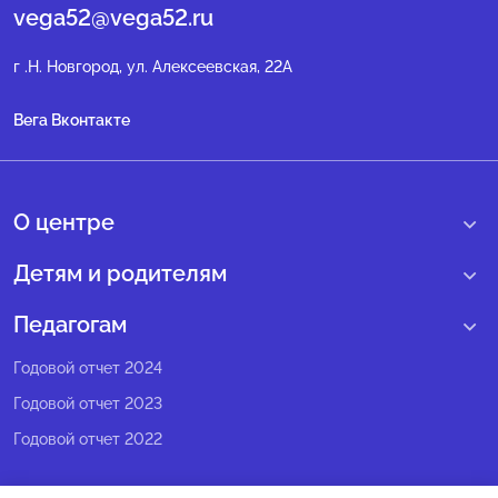
vega52@vega52.ru
г .Н. Новгород, ул. Алексеевская, 22А
Вега Вконтакте
О центре
О нас
Детям и родителям
Сведения образовательной организации
Учебные интенсивные сборы
Педагогам
Структура регионального центра
Образовательные программы
Программы Веги
Годовой отчет 2024
Педагогический состав
Мероприятия
Программы Сириус
Годовой отчет 2023
Попечительский совет
Большие вызовы
Методические рекомендации
Годовой отчет 2022
Экспертный совет
Сириус Лето
Партнеры
Олимпиадное движение