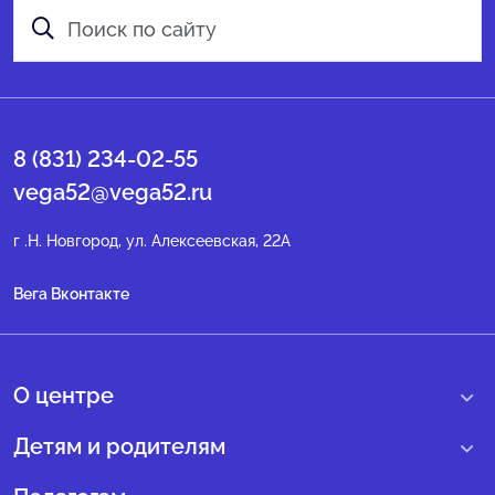
8 (831) 234-02-55
vega52@vega52.ru
г .Н. Новгород, ул. Алексеевская, 22А
Вега Вконтакте
О центре
О нас
Детям и родителям
Сведения образовательной организации
Учебные интенсивные сборы