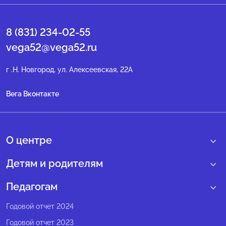
8 (831) 234-02-55
vega52@vega52.ru
г .Н. Новгород, ул. Алексеевская, 22А
Вега Вконтакте
О центре
О нас
Детям и родителям
Сведения образовательной организации
Учебные интенсивные сборы
Педагогам
Структура регионального центра
Образовательные программы
Программы Веги
Годовой отчет 2024
Педагогический состав
Мероприятия
Программы Сириус
Годовой отчет 2023
Попечительский совет