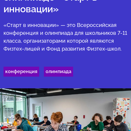
инновации»
«Старт в инновации» — это Всероссийская
конференция и олимпиада для школьников 7-11
класса, организаторами которой являются
Физтех-лицей и Фонд развития Физтех-школ.
конференция
олимпиада