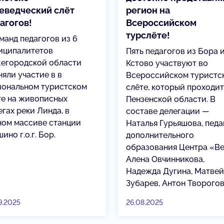
еведческий слёт
регион на
агогов!
Всероссийском
турслёте!
манд педагогов из 6
иципалитетов
Пять педагогов из Бора 
егородской области
Кстово участвуют во
няли участие в в
Всероссийском туристс
иональном туристском
слёте, который проходит
те на живописных
Пензенской области. В
гах реки Линда, в
составе делегации —
ном массиве станции
Наталья Гурьяшова, педа
ино г.о.г. Бор.
дополнительного
образования Центра «Ве
Алена Овчинникова,
Надежда Дугина, Матвей
Зубарев, Антон Творогов
9.2025
26.08.2025