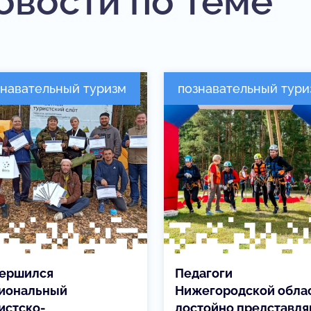
овости по теме
знавательный туризм
познавательный тури
ершился
Педагоги
иональный
Нижегородской обла
истско-
достойно представл