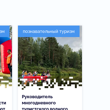
зм
познавательный туризм
Руководитель
сти
многодневного
яют
туристского водного