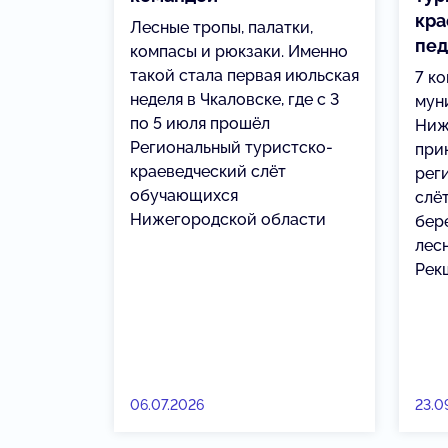
кра
Лесные тропы, палатки,
пед
компасы и рюкзаки. Именно
такой стала первая июльская
7 ко
неделя в Чкаловске, где с 3
мун
по 5 июля прошёл
Ниж
Региональный туристско-
при
краеведческий слёт
рег
обучающихся
слё
Нижегородской области
бере
лес
Рекш
06.07.2026
23.0