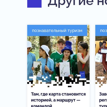
Другие н
познавательный туризм
по
Там, где карта становится
Зав
историей, а маршрут —
рег
командой
тур