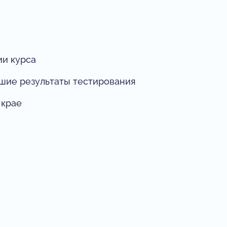
ии курса
чшие результаты тестирования
 крае