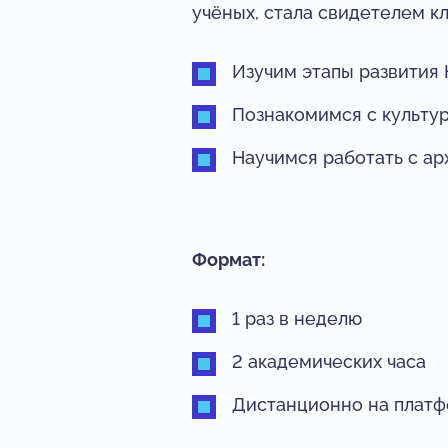
учёных, стала свидетелем к
Изучим этапы развития
Познакомимся с культу
Научимся работать с а
Формат:
1 раз в неделю
2 академических часа
Дистанционно на плат