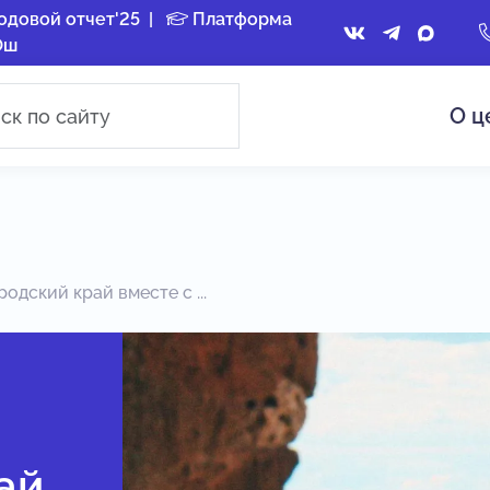
одовой отчет'25
|
Платформа
Ош
О ц
дский край вместе с ...
ай