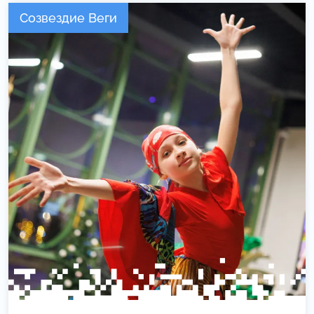
Созвездие Веги