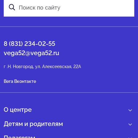
8 (831) 234-02-55
vega52@vega52.ru
г .Н. Новгород, ул. Алексеевская, 22А
Вега Вконтакте
О центре
О нас
Детям и родителям
Сведения образовательной организации
Учебные интенсивные сборы