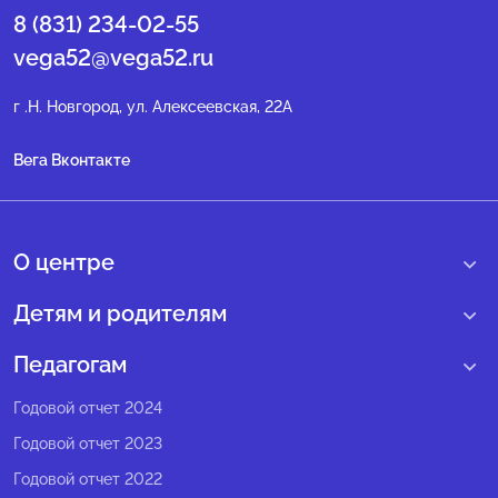
8 (831) 234-02-55
vega52@vega52.ru
г .Н. Новгород, ул. Алексеевская, 22А
Вега Вконтакте
О центре
О нас
Детям и родителям
Сведения образовательной организации
Учебные интенсивные сборы
Педагогам
Структура регионального центра
Образовательные программы
Программы Веги
Годовой отчет 2024
Педагогический состав
Мероприятия
Программы Сириус
Годовой отчет 2023
Попечительский совет
Большие вызовы
Методические рекомендации
Годовой отчет 2022
Экспертный совет