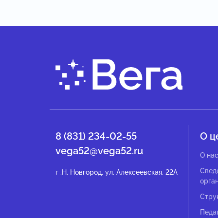
8 (831) 234-02-55
О ц
vega52@vega52.ru
О на
Свед
г .Н. Новгород, ул. Алексеевская, 22А
орга
Стру
Педа