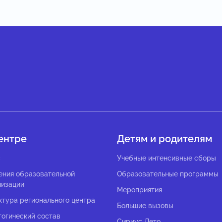
ентре
Детям и родителям
с
Учебные интенсивные сборы
ения образовательной
Образовательные программы
низации
Мероприятия
ктура регионального центра
Большие вызовы
гогический состав
Сириус Лето