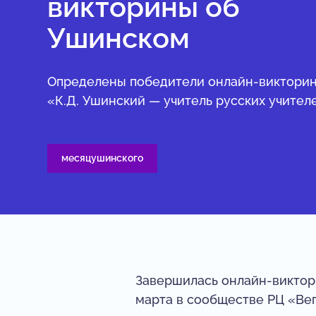
викторины об
Ушинском
Определены победители онлайн-виктори
«К.Д. Ушинский — учитель русских учител
месяцушинского
Завершилась онлайн-виктори
марта в сообществе РЦ «Вег