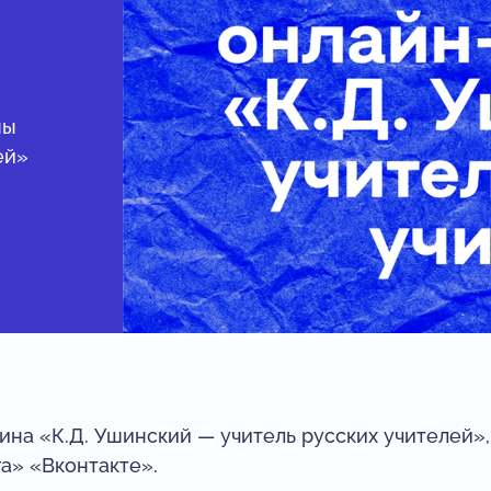
ны
ей»
на «К.Д. Ушинский — учитель русских учителей»,
а» «Вконтакте».