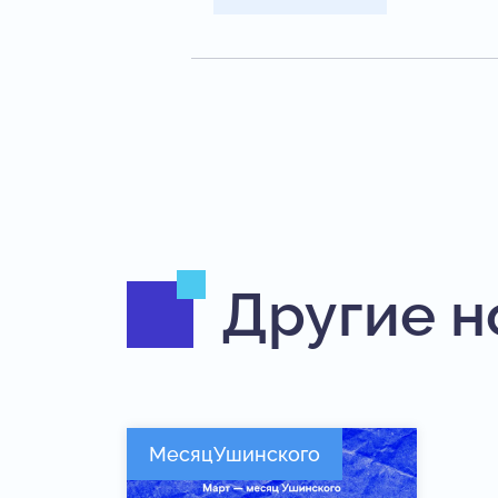
Другие н
МесяцУшинского