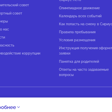
чительский совет
Олимпиадное движение
ертный совет
Календарь всех событий
неры
Как попасть на смену в Сириу
о нас
Правила пребывания
сти
Условия размещения
пасность
Инструкция получения оформ
иводействие коррупции
заявки
Памятка для родителей
Ответы на часто задаваемые
вопросы
робнее