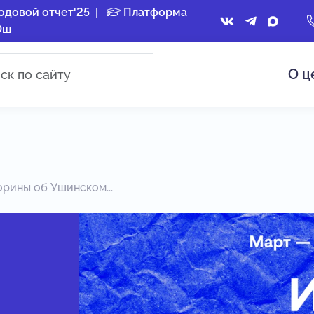
одовой отчет'25
|
Платформа
Ош
О ц
рины об Ушинском...