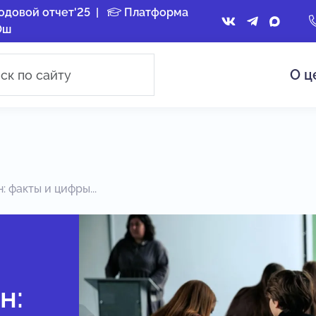
одовой отчет'25
|
Платформа
Ош
О ц
 факты и цифры...
н: