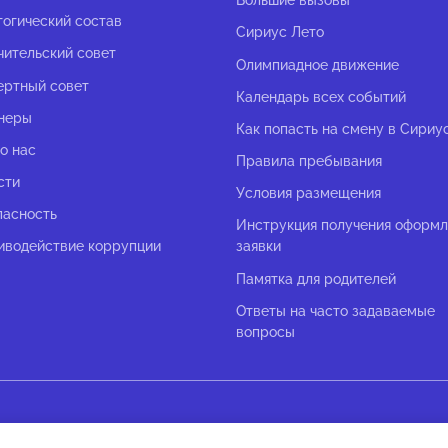
Большие вызовы
гогический состав
Сириус Лето
чительский совет
Олимпиадное движение
ертный совет
Календарь всех событий
неры
Как попасть на смену в Сириу
о нас
Правила пребывания
сти
Условия размещения
пасность
Инструкция получения оформ
иводействие коррупции
заявки
Памятка для родителей
Ответы на часто задаваемые
вопросы