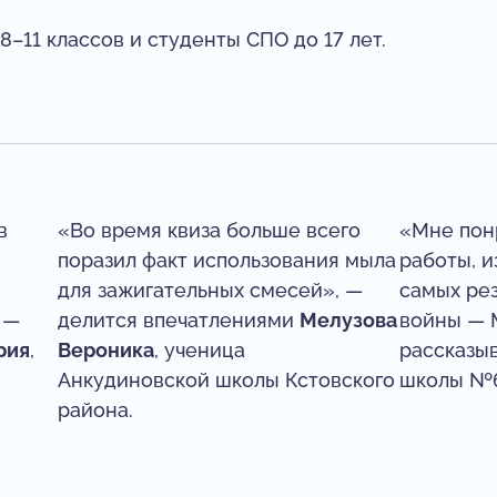
–11 классов и студенты СПО до 17 лет.
в
«Во время квиза больше всего
«Мне пон
поразил факт использования мыла
работы, и
для зажигательных смесей», —
самых ре
 —
делится впечатлениями
Мелузова
войны — 
рия
,
Вероника
, ученица
рассказы
Анкудиновской школы Кстовского
школы №6
района.