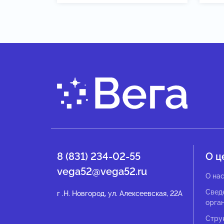
8 (831) 234-02-55
О ц
vega52@vega52.ru
О на
Свед
г .Н. Новгород, ул. Алексеевская, 22А
орга
Стру