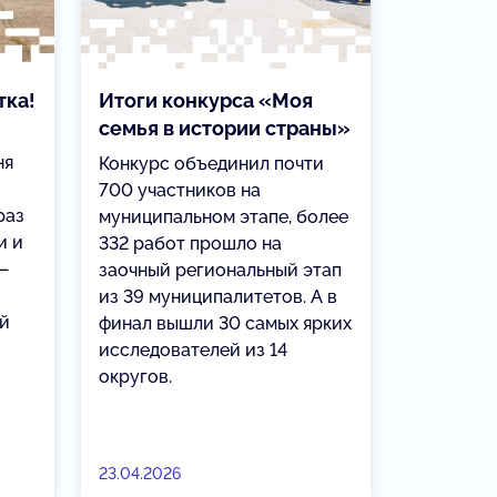
тка!
Итоги конкурса «Моя
семья в истории страны»
ня
Конкурс объединил почти
700 участников на
раз
муниципальном этапе, более
и и
332 работ прошло на
 —
заочный региональный этап
из 39 муниципалитетов. А в
ий
финал вышли 30 самых ярких
исследователей из 14
округов.
23.04.2026