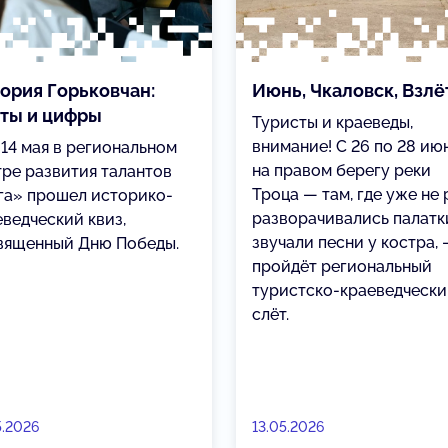
ория Горьковчан:
Июнь, Чкаловск, Взлё
ты и цифры
Туристы и краеведы,
внимание! С 26 по 28 ию
 14 мая в региональном
на правом берегу реки
тре развития талантов
Троца — там, где уже не 
га» прошел историко-
разворачивались палатк
еведческий квиз,
звучали песни у костра,
вященный Дню Победы.
пройдёт региональный
туристско-краеведческ
слёт.
5.2026
13.05.2026