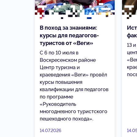
В поход за знаниями:
Ист
курсы для педагогов-
фак
туристов от «Веги»
13 и
цен
С 6 по 10 июля в
«Ве
Воскресенском районе
кра
Центр туризма и
пос
краеведения «Веги» провёл
курсы повышения
квалификации для педагогов
по программе
«Руководитель
многодневного туристского
пешеходного похода».
14.07.2026
14.0