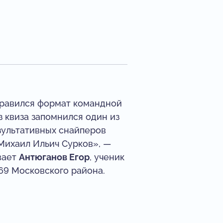
равился формат командной
з квиза запомнился один из
зультативных снайперов
Михаил Ильич Сурков», —
вает
Антюганов Егор
, ученик
9 Московского района.