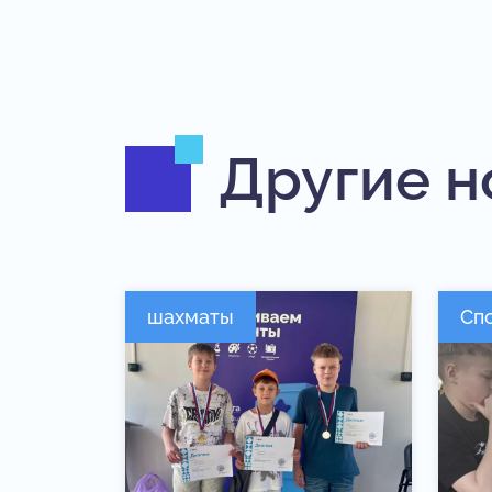
Другие н
шахматы
Сп