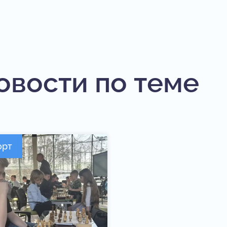
овости по теме
орт