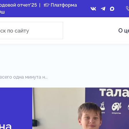
одовой отчет'25
|
Платформа
Ош
О ц
всего одна минута н...
на