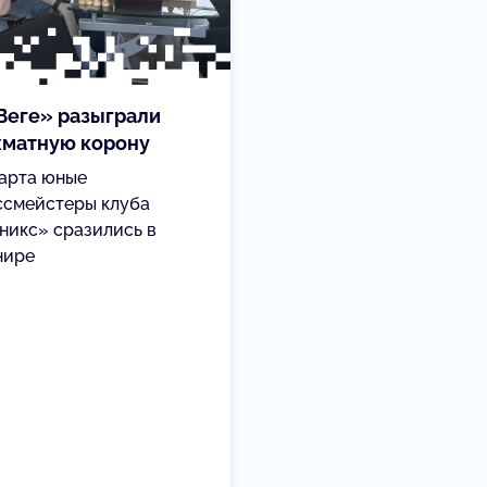
Веге» разыграли
матную корону
марта юные
ссмейстеры клуба
никс» сразились в
нире