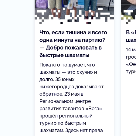
Что, если тишина и всего
В «
одна минута на партию?
шах
— Добро пожаловать в
14 
быстрые шахматы
гро
«Фе
Пока кто-то думает, что
тур
шахматы — это скучно и
долго, 35 юных
нижегородцев доказывают
обратное. 23 мая в
Региональном центре
развития талантов «Вега»
прошёл региональный
турнир по быстрым
шахматам. Здесь нет права