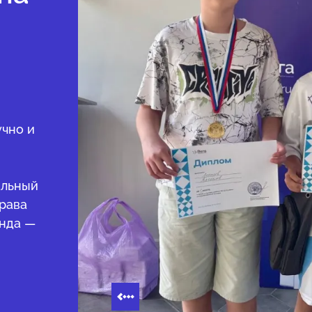
учно и
альный
права
унда —