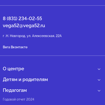
8 (831) 234-02-55
vega52@vega52.ru
г .Н. Новгород, ул. Алексеевская, 22А
Вега Вконтакте
О центре
О нас
Детям и родителям
Сведения образовательной организации
Учебные интенсивные сборы
Педагогам
Структура регионального центра
Образовательные программы
Программы Веги
Годовой отчет 2024
Педагогический состав
Мероприятия